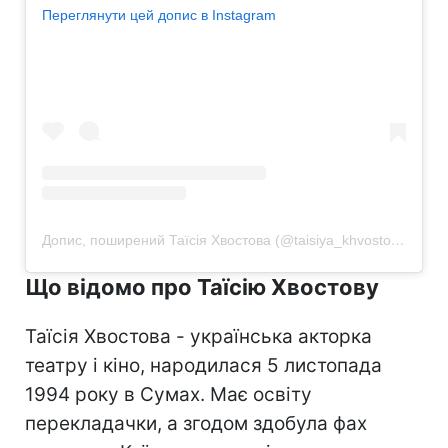
Переглянути цей допис в Instagram
Допис, поширений Таїсія Хвостова (@taisiya_khvostova)
Що відомо про Таїсію Хвостову
Таїсія Хвостова - українська акторка
театру і кіно, народилася 5 листопада
1994 року в Сумах. Має освіту
перекладачки, а згодом здобула фах