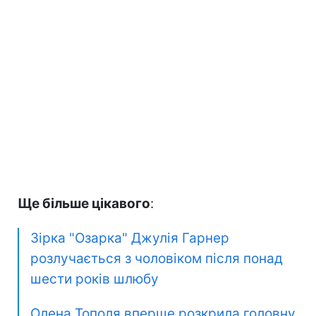
Ще більше цікавого
:
Зірка "Озарка" Джулія Гарнер
розлучається з чоловіком після понад
шести років шлюбу
Олена Тополя вперше розкрила головну