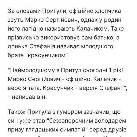
За словами Притули, офіційно хлопчика
звуть Марко Сергійович, однак у родині
його лагідно називають Калачиком. Таке
прізвисько використовує сам батько, а
донька Стефанія називає молодшого
брата "красунчиком".
"Наймолодшому з Притул сьогодні 1 рік!
Марко Сергійович - офіційно. Калачик -
версія тата. Красунчик - версія Стефанії",
- написав він.
Також Притула з гумором зазначив, що
син уже став "беззаперечним володарем
призу глядацьких симпатій" серед друзів