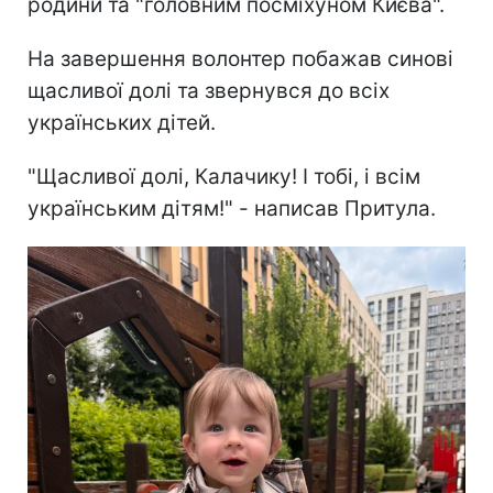
родини та "головним посміхуном Києва".
На завершення волонтер побажав синові
щасливої долі та звернувся до всіх
українських дітей.
"Щасливої долі, Калачику! І тобі, і всім
українським дітям!" - написав Притула.