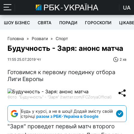
UA
ШОУ БІЗНЕС
СВЯТА
ПОРАДИ
ГОРОСКОПИ
ЦІКАВ
Головна
»
Розваги
»
Спорт
Будучность - Заря: анонс матча
11:55 25.07.2019 Чт
2 хв
Готовимся к первому поединку отбора
Лиги Европы
Фото: "Будучность" - "Заря" (twitter.com/FCZoryaOfficial)
Будь у курсі, а не в шоці! Додай змісту своїй
стрічці
разом з РБК-Україна в Google
"Заря" проведет первый матч второго