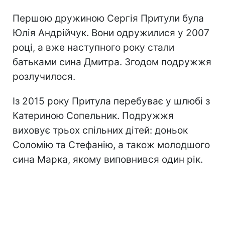
Першою дружиною Сергія Притули була
Юлія Андрійчук. Вони одружилися у 2007
році, а вже наступного року стали
батьками сина Дмитра. Згодом подружжя
розлучилося.
Із 2015 року Притула перебуває у шлюбі з
Катериною Сопельник. Подружжя
виховує трьох спільних дітей: доньок
Соломію та Стефанію, а також молодшого
сина Марка, якому виповнився один рік.