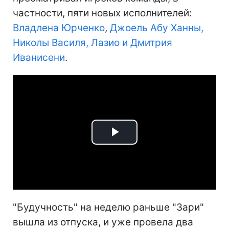
частности, пяти новых исполнителей:
Владлена Юрченко
,
Джоель Абу Ханны,
Николы Василя, Лазио и Дмитрия
Иванисени
.
Play
Video
"Будучность" на неделю раньше "Зари"
вышла из отпуска, и уже провела два