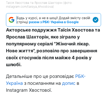
Таїсія Хвостова та Ярослав Шахторін (фото:
instagram.com/taisiya_khvostova)
Будь у курсі, а не в шоці! Додай змісту своїй
стрічці
разом з РБК-Україна в Google
Акторське подружжя Таїсія Хвостова та
Ярослав Шахторін, яке зіграло у
популярному серіалі "Жіночий лікар.
Нове життя", розповіло про завершення
своїх стосунків після майже 4 років у
шлюбі.
Детальніше про це розповідає
РБК-
Україна
з посиланням на
допис
в
Instagram Хвостової.