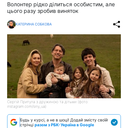
Волонтер рідко ділиться особистим, але
цього разу зробив виняток
КАТЕРИНА СОБКОВА
Сергій Притула з дружиною та дітьми (фото:
instagram.com/siriy_ua)
Будь у курсі, а не в шоці! Додай змісту своїй
стрічці
разом з РБК-Україна в Google