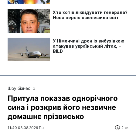
Шоу бізнес
»
Притула показав однорічного
сина і розкрив його незвичне
домашнє прізвисько
11:40 03.08.2026 Пн
2 хв