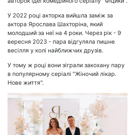
авторок ідеї комедійного серіалу "Фіцики".
У 2022 році акторка вийшла заміж за
актора Ярослава Шахторіна, який
молодший за неї на 4 роки. Через рік - 9
вересня 2023 - пара відгуляла пишне
весілля у колі найближчих друзів.
У тому ж році вони зіграли закохану пару
в популярному серіалі "Жіночий лікар.
Нове життя".