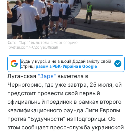
Фото: "Заря" вылетела в Черногорию
(twitter.com/FCZoryaOfficial)
Будь у курсі, а не в шоці! Додай змісту своїй
стрічці
разом з РБК-Україна в Google
Луганская
"Заря"
вылетела в
Черногорию, где уже завтра, 25 июля, ей
предстоит провести свой первый
официальный поединок в рамках второго
квалификационного раунда Лиги Европы
против "Будучности" из Подгорицы. Об
этом сообщает пресс-служба украинской