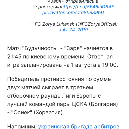
«Заря» отправилась в
Черногорию
https://t.co/5F46lhD8AF
pic.twitter.com/ctq8kBS9bD
— FC Zorya Luhansk (@FCZoryaOfficial)
July 24, 2019
Матч "Будучность" - "Заря" начнется в
21:45 по киевскому времени. Ответная
игра запланирована на 1 августа в 19:00.
Победитель противостояния по сумме
двух матчей сыграет в третьем
отборочном раунде Лиги Европы с
лучшей командой пары ЦСКА (Болгария)
- "Осиек" (Хорватия).
Напомним,
украинская бригада арбитров