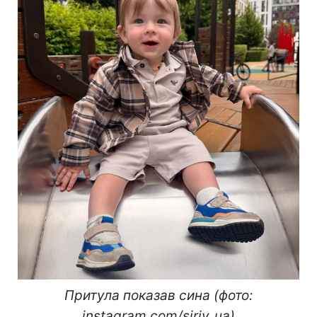
Притула показав сина (фото:
instagram.com/siriy_ua)