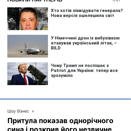
Шоу бізнес
»
Притула показав однорічного
сина і розкрив його незвичне