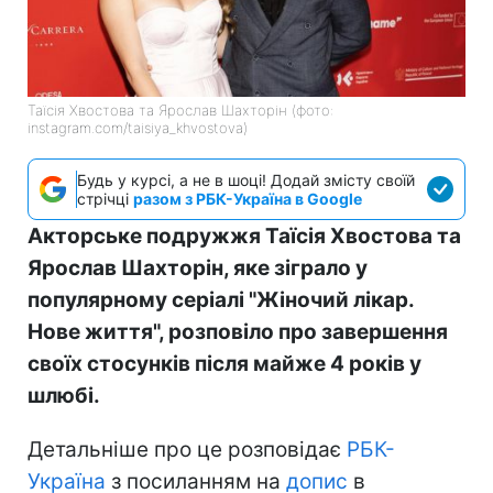
Таїсія Хвостова та Ярослав Шахторін (фото:
instagram.com/taisiya_khvostova)
Будь у курсі, а не в шоці! Додай змісту своїй
стрічці
разом з РБК-Україна в Google
Акторське подружжя Таїсія Хвостова та
Ярослав Шахторін, яке зіграло у
популярному серіалі "Жіночий лікар.
Нове життя", розповіло про завершення
своїх стосунків після майже 4 років у
шлюбі.
Детальніше про це розповідає
РБК-
Україна
з посиланням на
допис
в