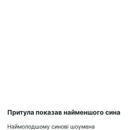
Притула показав найменшого сина
Наймолодшому синові шоумена