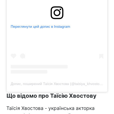
Переглянути цей допис в Instagram
Допис, поширений Таїсія Хвостова (@taisiya_khvostova)
Що відомо про Таїсію Хвостову
Таїсія Хвостова - українська акторка