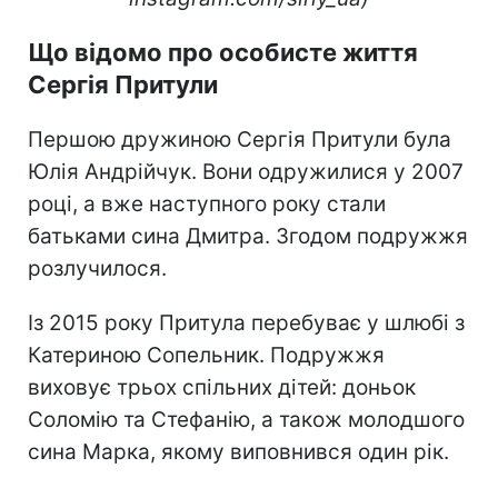
Що відомо про особисте життя
Сергія Притули
Першою дружиною Сергія Притули була
Юлія Андрійчук. Вони одружилися у 2007
році, а вже наступного року стали
батьками сина Дмитра. Згодом подружжя
розлучилося.
Із 2015 року Притула перебуває у шлюбі з
Катериною Сопельник. Подружжя
виховує трьох спільних дітей: доньок
Соломію та Стефанію, а також молодшого
сина Марка, якому виповнився один рік.