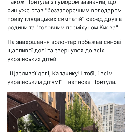
Також Притула з гумором зазначив, що
син уже став "беззаперечним володарем
призу глядацьких симпатій" серед друзів
родини та "головним посміхуном Києва".
На завершення волонтер побажав синові
щасливої долі та звернувся до всіх
українських дітей.
"Щасливої долі, Калачику! І тобі, і всім
українським дітям!" - написав Притула.