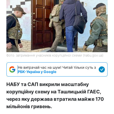
Фото: затримання учасників корупційної схеми (nabu.gov.ua)
Не витрачай час на шум! Читай тільки суть з
РБК-Україна у Google
НАБУ та САП викрили масштабну
корупційну схему на Ташлицькій ГАЕС,
через яку держава втратила майже 170
мільйонів гривень.