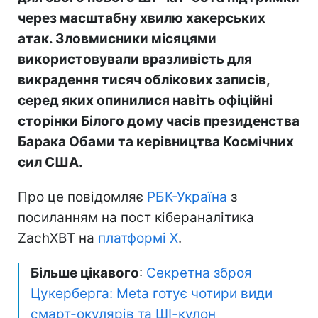
через масштабну хвилю хакерських
атак. Зловмисники місяцями
використовували вразливість для
викрадення тисяч облікових записів,
серед яких опинилися навіть офіційні
сторінки Білого дому часів президенства
Барака Обами та керівництва Космічних
сил США.
Про це повідомляє
РБК-Україна
з
посиланням на пост кібераналітика
ZachXBT на
платформі X
.
Більше цікавого
:
Секретна зброя
Цукерберга: Meta готує чотири види
смарт-окулярів та ШІ-кулон