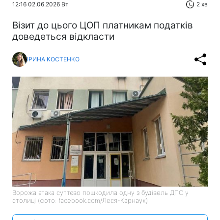
12:16 02.06.2026 Вт
2 хв
Візит до цього ЦОП платникам податків
доведеться відкласти
ІРИНА КОСТЕНКО
Ворожа атака суттєво пошкодила одну з будівель ДПС у
столиці (фото: facebook.com/Леся-Карнаух)