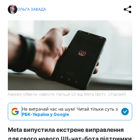
ОЛЬГА ЗАВАДА
Хакери обвели навколо пальця ШІ від Meta (фото: Unsplash)
Не витрачай час на шум! Читай тільки суть з
РБК-Україна у Google
Meta випустила екстрене виправлення
для свого нового ШІ-чат-бота підтримки