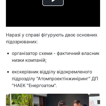
Play
Video
Наразі у справі фігурують двоє основних
підозрюваних:
організатор схеми - фактичний власник
низки компаній;
екскерівник відділу відокремленого
підрозділу "Атомпроектінжиніринг" ДП
"НАЕК "Енергоатом".