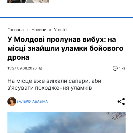
Головна
»
Новини
»
У світі
У Молдові пролунав вибух: на
місці знайшли уламки бойового
дрона
15:27 09.08.2026 Нд
1 хв
На місце вже виїхали сапери, аби
з'ясувати походження уламків
ВАЛЕРІЯ АБАБІНА