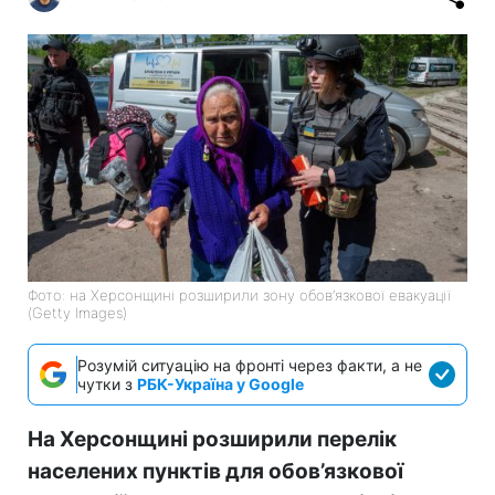
Фото: на Херсонщині розширили зону обов’язкової евакуації
(Getty Images)
Розумій ситуацію на фронті через факти, а не
чутки з
РБК-Україна у Google
На Херсонщині розширили перелік
населених пунктів для обов’язкової