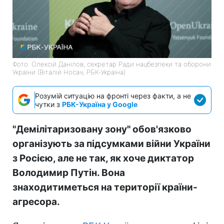
Фото: Олексій Данілов, секретар Ради нацбезпеки та оборони
України (Віталій Носач, РБК-Україна)
Розумій ситуацію на фронті через факти, а не
чутки з
РБК-Україна у Google
"Демілітаризовану зону" обов'язково
організують за підсумками війни України
з Росією, але не так, як хоче диктатор
Володимир Путін. Вона
знаходитиметься на території країни-
агресора.