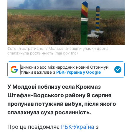
Фото ілюстративне: У Молдові знайшли уламки дрона,
спалахнула рослинність (mai gov md)
Вимкни хаос міжнародних новин! Отримуй
тільки важливе з
РБК-Україна у Google
У Молдові поблизу села Крокмаз
Штефан-Водського району 9 серпня
пролунав потужний вибух, після якого
спалахнула суха рослинність.
Про це повідомляє
РБК-Україна
з