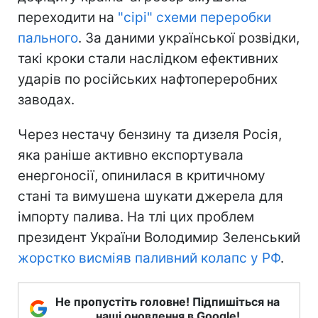
переходити на
"сірі" схеми переробки
пального
. За даними української розвідки,
такі кроки стали наслідком ефективних
ударів по російських нафтопереробних
заводах.
Через нестачу бензину та дизеля Росія,
яка раніше активно експортувала
енергоносії, опинилася в критичному
стані та вимушена шукати джерела для
імпорту палива. На тлі цих проблем
президент України Володимир Зеленський
жорстко висміяв паливний колапс у РФ
.
Не пропустіть головне! Підпишіться на
наші оновлення в Google!