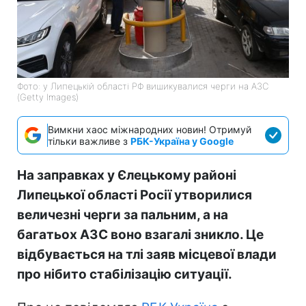
Фото: у Липецькій області РФ вишикувалися черги на АЗС
(Getty Images)
Вимкни хаос міжнародних новин! Отримуй
тільки важливе з
РБК-Україна у Google
На заправках у Єлецькому районі
Липецької області Росії утворилися
величезні черги за пальним, а на
багатьох АЗС воно взагалі зникло. Це
відбувається на тлі заяв місцевої влади
про нібито стабілізацію ситуації.