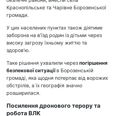
безпечні райони, внесли села
Краснопільське та Чарівне Борозенської
громади.
У цих населених пунктах також діятиме
заборона на в’їзд родин із дітьми через
високу загрозу їхньому життю та
здоров’ю.
Таке рішення ухвалили через
погіршення
безпекової ситуації
в Борозенській
громаді, яка щодня потерпає від ворожих
обстрілів, а їх географія значно
розширилася.
Посилення дронового терору та
робота ВЛК