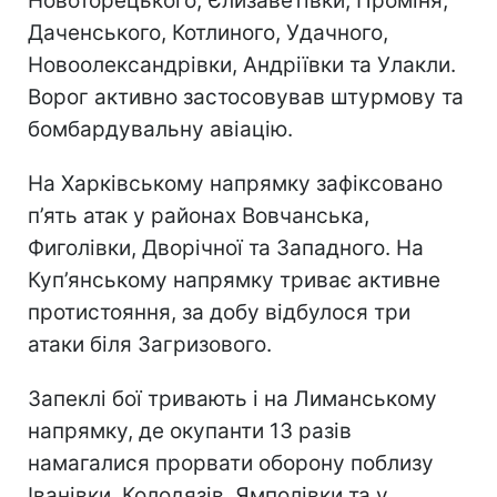
Новоторецького, Єлизаветівки, Проміня,
Даченського, Котлиного, Удачного,
Новоолександрівки, Андріївки та Улакли.
Ворог активно застосовував штурмову та
бомбардувальну авіацію.
На Харківському напрямку зафіксовано
п’ять атак у районах Вовчанська,
Фиголівки, Дворічної та Западного. На
Куп’янському напрямку триває активне
протистояння, за добу відбулося три
атаки біля Загризового.
Запеклі бої тривають і на Лиманському
напрямку, де окупанти 13 разів
намагалися прорвати оборону поблизу
Іванівки, Колодязів, Ямполівки та у