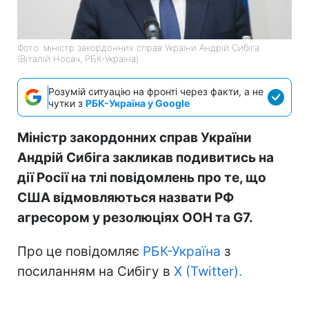
Фото: міністр закордонних справ України Андрій Сибіга
(Віталій Носач, РБК-Україна)
Розумій ситуацію на фронті через факти, а не
чутки з
РБК-Україна у Google
Міністр закордонних справ України
Андрій Сибіга закликав подивитись на
дії Росії на тлі повідомлень про те, що
США відмовляються назвати РФ
агресором у резолюціях ООН та G7.
Про це повідомляє
РБК-Україна
з
посиланням на Сибігу в
X (Twitter).