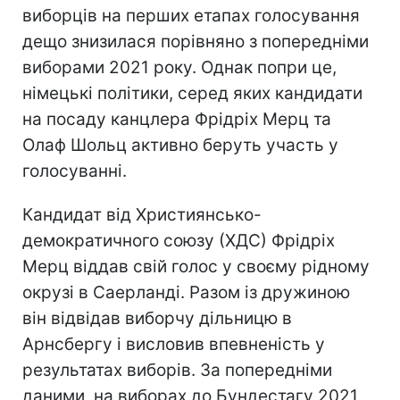
виборців на перших етапах голосування
дещо знизилася порівняно з попередніми
виборами 2021 року. Однак попри це,
німецькі політики, серед яких кандидати
на посаду канцлера Фрідріх Мерц та
Олаф Шольц активно беруть участь у
голосуванні.
Кандидат від Християнсько-
демократичного союзу (ХДС) Фрідріх
Мерц віддав свій голос у своєму рідному
окрузі в Саерланді. Разом із дружиною
він відвідав виборчу дільницю в
Арнсбергу і висловив впевненість у
результатах виборів. За попередніми
даними, на виборах до Бундестагу 2021