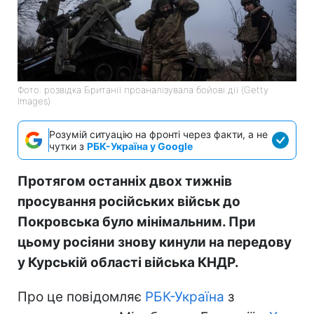
Фото: розвідка Британії проаналізувала бойові дії (Getty
Images)
Розумій ситуацію на фронті через факти, а не
чутки з
РБК-Україна у Google
Протягом останніх двох тижнів
просування російських військ до
Покровська було мінімальним. При
цьому росіяни знову кинули на передову
у Курській області війська КНДР.
Про це повідомляє
РБК-Україна
з