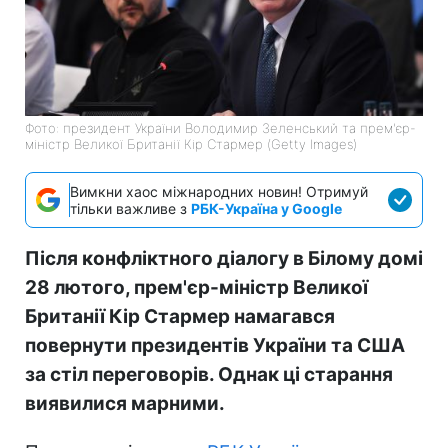
Фото: президент України Володимир Зеленський та прем'єр-
міністр Великої Британії Кір Стармер (Getty Images)
Вимкни хаос міжнародних новин! Отримуй
тільки важливе з
РБК-Україна у Google
Після конфліктного діалогу в Білому домі
28 лютого, прем'єр-міністр Великої
Британії Кір Стармер намагався
повернути президентів України та США
за стіл переговорів. Однак ці старання
виявилися марними.