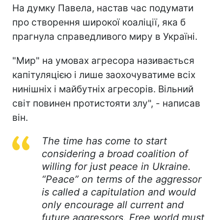
На думку Павела, настав час подумати
про створення широкої коаліції, яка б
прагнула справедливого миру в Україні.
"Мир" на умовах агресора називається
капітуляцією і лише заохочуватиме всіх
нинішніх і майбутніх агресорів. Вільний
світ повинен протистояти злу", - написав
він.
The time has come to start
considering a broad coalition of
willing for just peace in Ukraine.
“Peace” on terms of the aggressor
is called a capitulation and would
only encourage all current and
future aggressors. Free world must