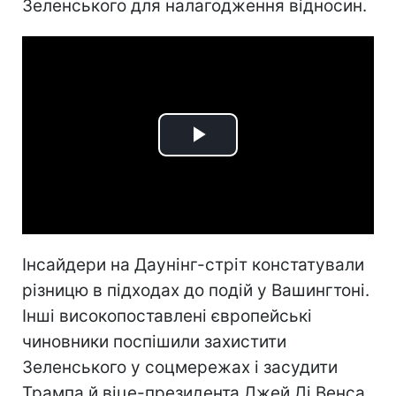
Зеленського для налагодження відносин.
Play
Video
Інсайдери на Даунінг-стріт констатували
різницю в підходах до подій у Вашингтоні.
Інші високопоставлені європейські
чиновники поспішили захистити
Зеленського у соцмережах і засудити
Трампа й віце-президента Джей Ді Венса.