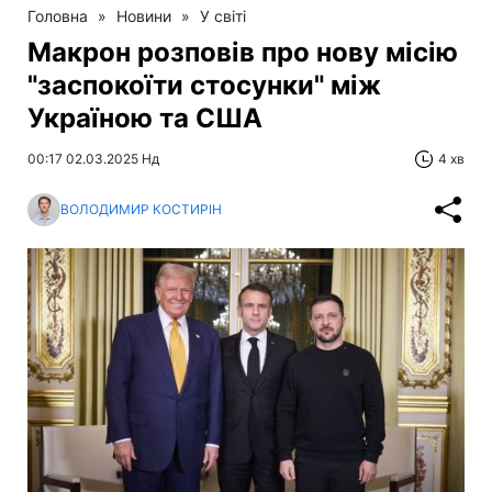
Головна
»
Новини
»
У світі
Макрон розповів про нову місію
"заспокоїти стосунки" між
Україною та США
00:17 02.03.2025 Нд
4 хв
ВОЛОДИМИР КОСТИРІН