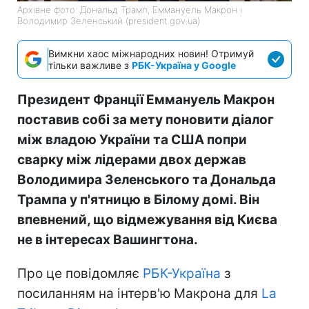
Архівне фото: Дональд Трамп, Еммануель Макрон і
Володимир Зеленський (president.gov.ua)
Вимкни хаос міжнародних новин! Отримуй
тільки важливе з
РБК-Україна у Google
Президент Франції Еммануель Макрон
поставив собі за мету поновити діалог
між владою України та США попри
сварку між лідерами двох держав
Володимира Зеленського та Дональда
Трампа у п'ятницю в Білому домі. Він
впевнений, що відмежування від Києва
не в інтересах Вашингтона.
Про це повідомляє
РБК-Україна
з
посиланням на інтерв'ю Макрона для
La