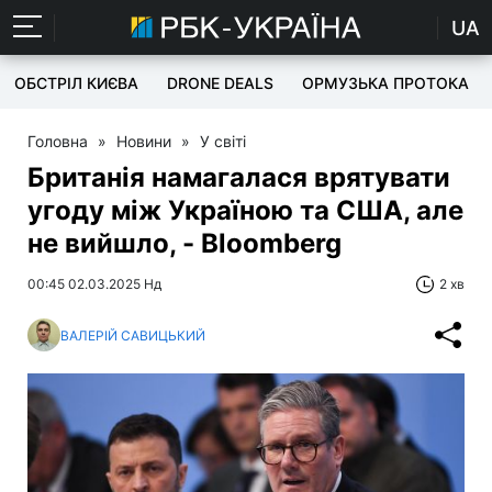
UA
ОБСТРІЛ КИЄВА
DRONE DEALS
ОРМУЗЬКА ПРОТОКА
Головна
»
Новини
»
У світі
Британія намагалася врятувати
угоду між Україною та США, але
не вийшло, - Bloomberg
00:45 02.03.2025 Нд
2 хв
ВАЛЕРІЙ САВИЦЬКИЙ