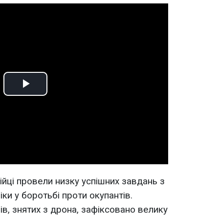
Play
Video
 бійці провели низку успішних завдань з
ки у боротьбі проти окупантів.
ів, знятих з дрона, зафіксовано велику