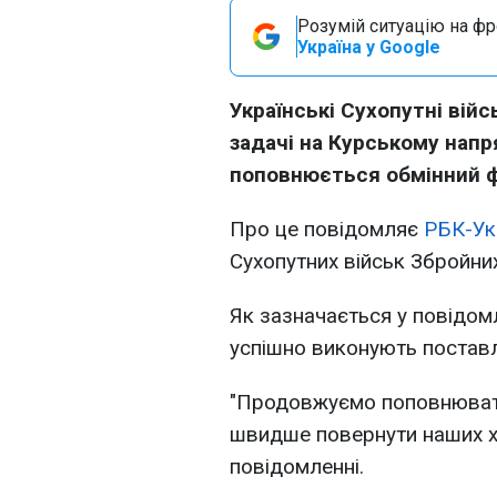
Розумій ситуацію на фро
Україна у Google
Українські Сухопутні вій
задачі на Курському напр
поповнюється обмінний 
Про це повідомляє
РБК-Ук
Сухопутних військ Збройни
Як зазначається у повідомл
успішно виконують поставл
"Продовжуємо поповнюват
швидше повернути наших хло
повідомленні.