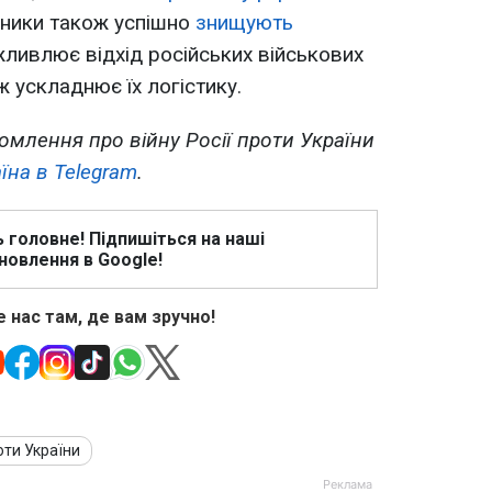
исники також успішно
знищують
жливлює відхід російських військових
ж ускладнює їх логістику.
омлення про війну Росії проти України
їна в Telegram
.
ь головне! Підпишіться на наші
новлення в Google!
 нас там, де вам зручно!
оти України