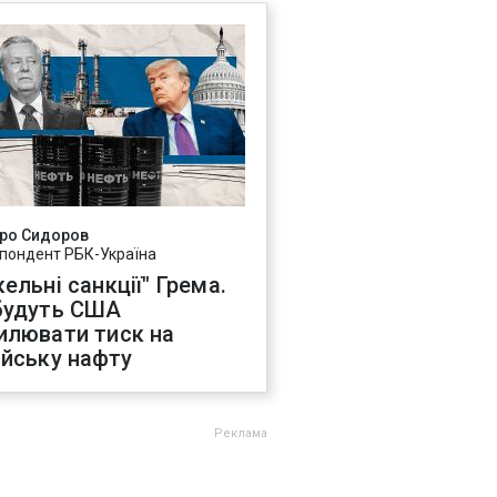
ро Сидоров
пондент РБК-Україна
ельні санкції" Грема.
будуть США
илювати тиск на
ійську нафту