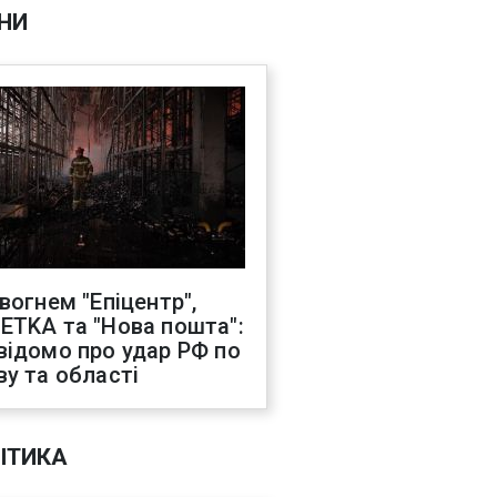
НИ
 вогнем "Епіцентр",
ETKA та "Нова пошта":
відомо про удар РФ по
ву та області
ІТИКА