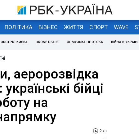
ПОЛІТИКА
БІЗНЕС
ЖИТТЯ
СПОРТ
WAVE
S
ОБСТРІЛ КИЄВА
DRONE DEALS
ОРМУЗЬКА ПРОТОКА
ВІЙНА В УКРАЇНІ
їні
и, аеророзвідка
 українські бійці
оботу на
напрямку
2 хв