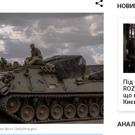
НОВИ
Під
ROZ
що 
Киє
АНАЛ
вне фото GettyImages)