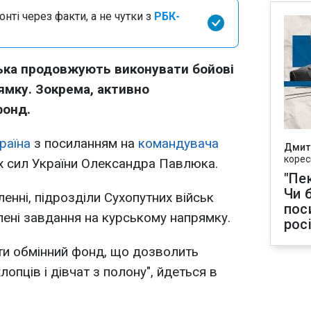
нті через факти, а не чутки з
РБК-
ська продовжують виконувати бойові
ямку. Зокрема, активно
фонд.
раїна
з посиланням на
командувача
Дмит
корес
х сил України Олександра Павлюка.
"Пек
Чи 
енні, підрозділи Сухопутних військ
пос
ені завдання на курському напрямку.
рос
и обмінний фонд, що дозволить
пців і дівчат з полону", йдеться в