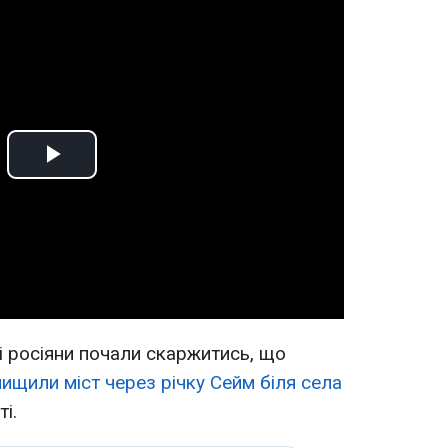
Play
Video
і росіяни почали скаржитись, що
знищили міст через річку Сейм біля села
і.