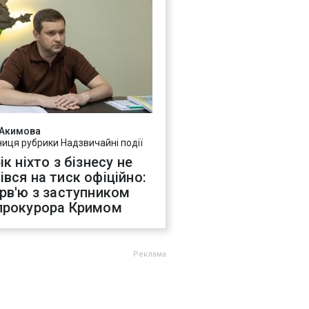
 Акимова
ниця рубрики Надзвичайні події
ік ніхто з бізнесу не
івся на тиск офіційно:
ерв'ю з заступником
прокурора Кримом