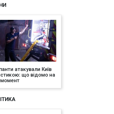
НИ
панти атакували Київ
істикою: що відомо на
 момент
ІТИКА