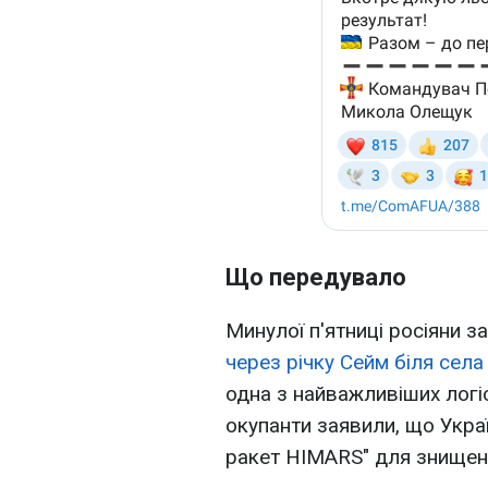
Що передувало
Минулої п'ятниці росіяни 
через річку Сейм біля села
одна з найважливіших логіс
окупанти заявили, що Укра
ракет HIMARS" для знищен