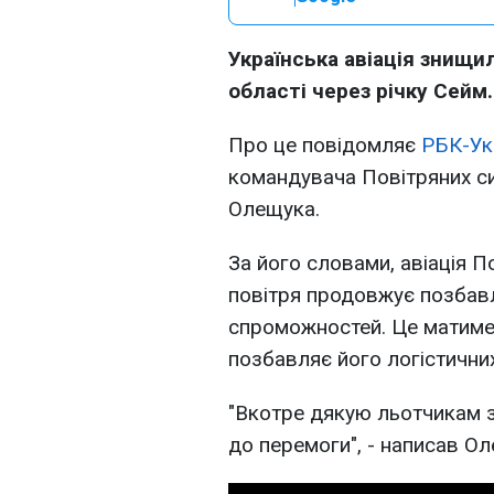
Українська авіація знищи
області через річку Сейм.
Про це повідомляє
РБК-Ук
командувача Повітряних с
Олещука.
За його словами, авіація 
повітря продовжує позбавл
спроможностей. Це матиме
позбавляє його логістични
"Вкотре дякую льотчикам з
до перемоги", - написав Ол