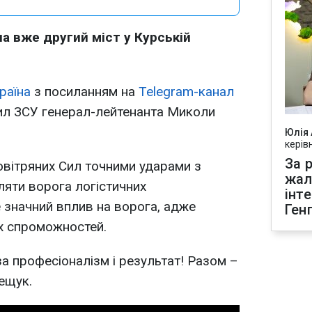
ла вже другий міст у Курській
раїна
з посиланням на
Telegram-канал
ил ЗСУ генерал-лейтенанта Миколи
Юлія
керів
За р
Повітряних Сил точними ударами з
жал
яти ворога логістичних
інт
 значний вплив на ворога, адже
Ген
х спроможностей.
а професіоналізм і результат! Разом –
ещук.