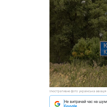
Ілюстративне фото: українська авіація 
Не витрачай час на шум!
Google