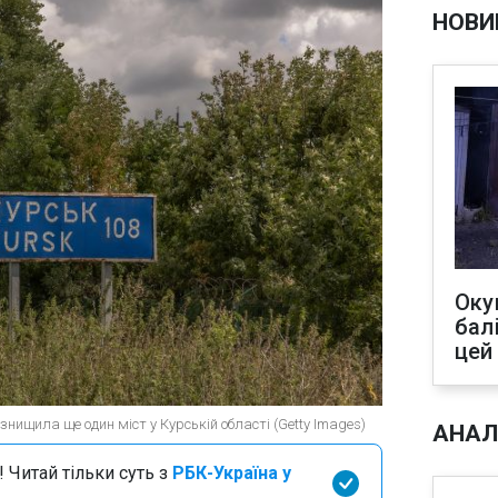
НОВИ
Оку
бал
цей
знищила ще один міст у Курській області (Getty Images)
АНАЛ
 Читай тільки суть з
РБК-Україна у