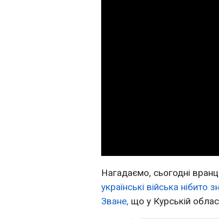
Нагадаємо, сьогодні вранц
українські війська нібито 
Зване,
що у Курській област