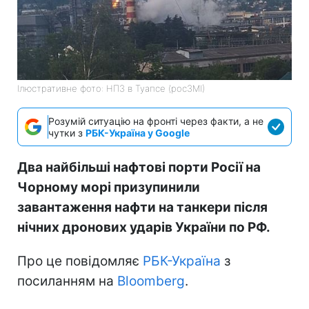
Ілюстративне фото: НПЗ в Туапсе (росЗМІ)
Розумій ситуацію на фронті через факти, а не
чутки з
РБК-Україна у Google
Два найбільші нафтові порти Росії на
Чорному морі призупинили
завантаження нафти на танкери після
нічних дронових ударів України по РФ.
Про це повідомляє
РБК-Україна
з
посиланням на
Bloomberg
.