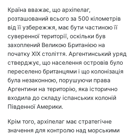
Країна вважає, що архіпелаг,
розташований всього за 500 кілометрів
від її узбережжя, має бути частиною її
суверенної території, оскільки був
захоплений Великою Британією на
початку XIX століття. Аргентинський уряд
стверджує, що населення островів було
переселено британцями і що колонізація
була незаконною, порушуючи права
Аргентини на територію, яка історично
входила до складу іспанських колоній
Південної Америки.
Крім того, архіпелаг має стратегічне
значення для контролю над морськими