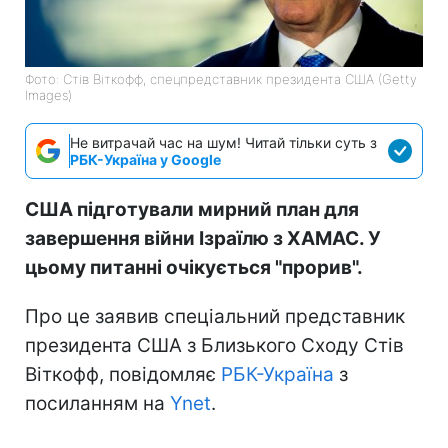
Фото: Стів Віткофф, спецпредставник президента США (Getty
Images)
Не витрачай час на шум! Читай тільки суть з
РБК-Україна у Google
США підготували мирний план для
завершення війни Ізраїлю з ХАМАС. У
цьому питанні очікується "прорив".
Про це заявив спеціальний представник
президента США з Близького Сходу Стів
Віткофф, повідомляє
РБК-Україна
з
посиланням на
Ynet
.