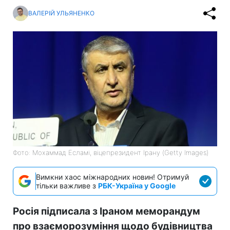
ВАЛЕРІЙ УЛЬЯНЕНКО
Фото: Мохаммад Есламі, віцепрезидент Ірану (Getty Images)
Вимкни хаос міжнародних новин! Отримуй
тільки важливе з
РБК-Україна у Google
Росія підписала з Іраном меморандум
про взаєморозуміння щодо будівництва