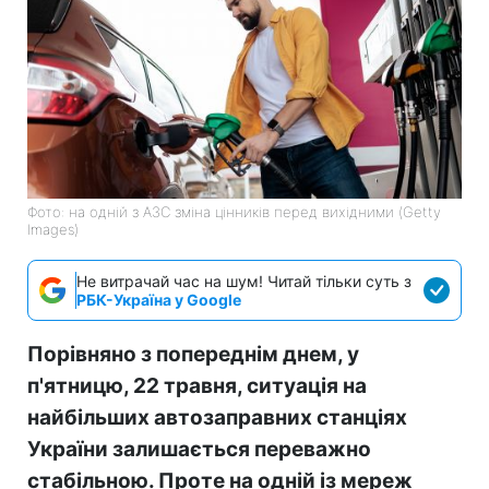
Фото: на одній з АЗС зміна цінників перед вихідними (Getty
Images)
Не витрачай час на шум! Читай тільки суть з
РБК-Україна у Google
Порівняно з попереднім днем, у
п'ятницю, 22 травня, ситуація на
найбільших автозаправних станціях
України залишається переважно
стабільною. Проте на одній із мереж