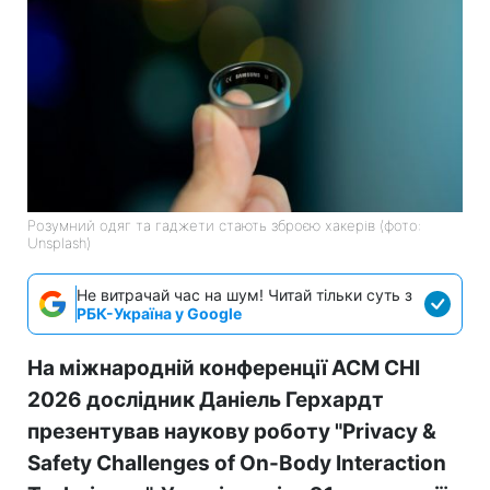
Розумний одяг та гаджети стають зброєю хакерів (фото:
Unsplash)
Не витрачай час на шум! Читай тільки суть з
РБК-Україна у Google
На міжнародній конференції ACM CHI
2026 дослідник Даніель Герхардт
презентував наукову роботу "Privacy &
Safety Challenges of On-Body Interaction