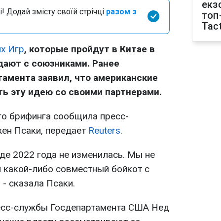
екз
і! Додай змісту своїй стрічці
разом з
топ
Tact
х Игр
, которые пройдут в Китае в
дают с союзниками. Ранее
амента заявил, что американские
ь эту идею со своими партнерами.
го брифинга сообщила пресс-
ен Псаки, передает
Reuters
.
де 2022 года не изменилась. Мы не
 какой-либо совместный бойкот с
 - сказала Псаки.
ресс-службы Госдепартамента США Нед