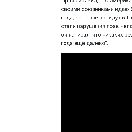
Прайс заявил, что америк
своими союзниками идею б
года, которые пройдут в П
стали нарушения прав чело
он написал, что никаких ре
года еще далеко".