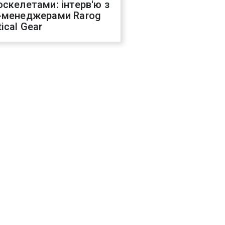
оскелетами: інтерв'ю з
-менеджерами Rarog
ical Gear