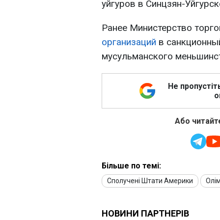
уйгуров в Синцзян-Уйгурс
Ранее Министерство торг
организаций
в санкционный
мусульманского меньшинс
Не пропустіт
о
Або читайте
Більше по темі:
Сполучені Штати Америки
Олі