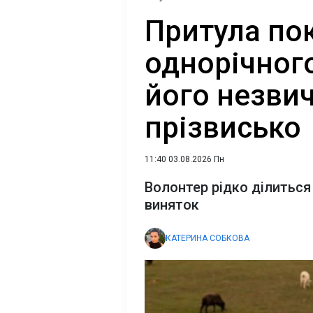
Притула по
однорічного
його незви
прізвисько
11:40 03.08.2026 Пн
Волонтер рідко ділиться
виняток
КАТЕРИНА СОБКОВА