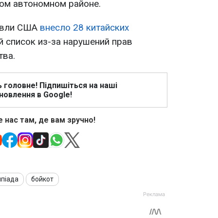
ком автономном районе.
овли США
внесло 28 китайских
 список из-за нарушений прав
тва.
ь головне! Підпишіться на наші
новлення в Google!
 нас там, де вам зручно!
мпіада
бойкот