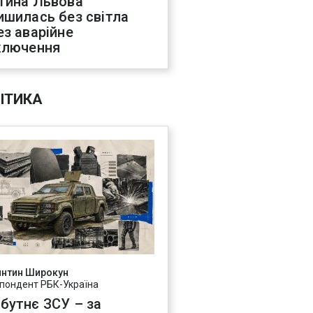
тина Львова
ишилась без світла
ез аварійне
ключення
ІТИКА
янтин Широкун
пондент РБК-Україна
бутнє ЗСУ – за