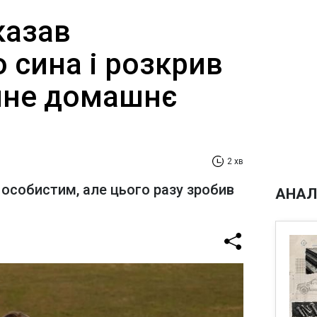
казав
 сина і розкрив
чне домашнє
2 хв
 особистим, але цього разу зробив
АНАЛ