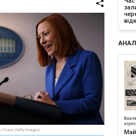
Час
зал
чер
від
АНАЛ
Кост
корес
 Псаки (Getty Images)
Май