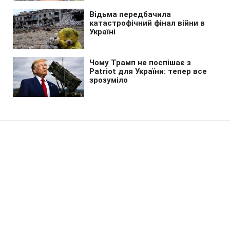
Головна
»
Новини
»
У світі
Готують повноцінну анексію:
Захід застеріг РФ через нові дії
в Грузії
22:50 07.08.2026 Пт
2 хв