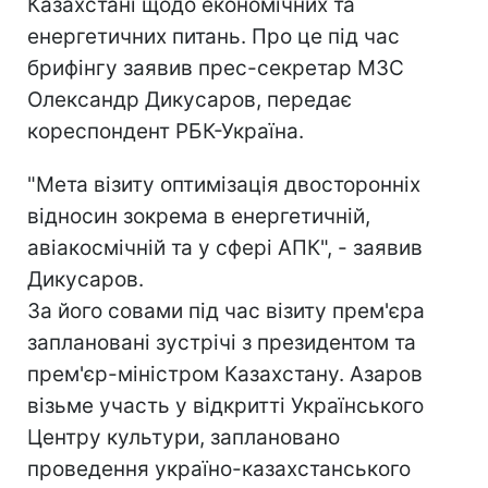
Казахстані щодо економічних та
енергетичних питань. Про це під час
брифінгу заявив прес-секретар МЗС
Олександр Дикусаров, передає
кореспондент РБК-Україна.
"Мета візиту оптимізація двосторонніх
відносин зокрема в енергетичній,
авіакосмічній та у сфері АПК", - заявив
Дикусаров.
За його совами під час візиту прем'єра
заплановані зустрічі з президентом та
прем'єр-міністром Казахстану. Азаров
візьме участь у відкритті Українського
Центру культури, заплановано
проведення україно-казахстанського