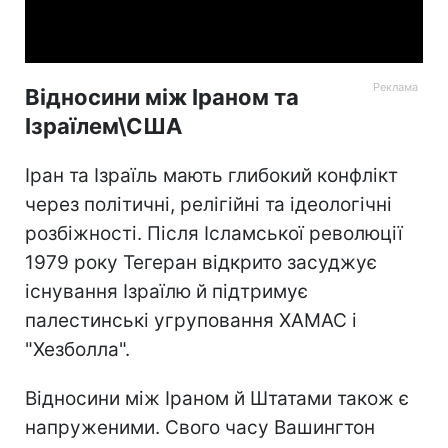
Video
Відносини між Іраном та
Ізраїлем\США
Іран та Ізраїль мають глибокий конфлікт
через політичні, релігійні та ідеологічні
розбіжності. Після Ісламської революції
1979 року Тегеран відкрито засуджує
існування Ізраїлю й підтримує
палестинські угруповання ХАМАС і
"Хезболла".
Відносини між Іраном й Штатами також є
напруженими. Свого часу Вашингтон