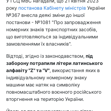
У ГСЦ МВС нагадали, що 21 квітня 2023
року
постанова Кабінету міністрів
України
№367 внесла деякі зміни до іншої
постанови - №1081 "Про запровадження
номерних знаків транспортних засобів,
що виготовляються за індивідуальними
замовленнями їх власників".
Відтоді, згідно із законодавством,
під
заборону потрапили літери латинського
алфавіту "Z" та "V"
, використання яких в
індивідуальному номерному знаку
машини має натяк на символіку
повномасштабного воєнного російського
вторгнення на територію України.