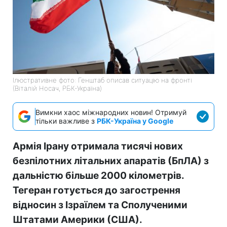
Ілюстративне фото: Генштаб описав ситуацію на фронті
(Віталій Носач, РБК-Україна)
Вимкни хаос міжнародних новин! Отримуй
тільки важливе з
РБК-Україна у Google
Армія Ірану отримала тисячі нових
безпілотних літальних апаратів (БпЛА) з
дальністю більше 2000 кілометрів.
Тегеран готується до загострення
відносин з Ізраїлем та Сполученими
Штатами Америки (США).