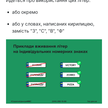
Йдеться про використання цих літер:
або окремо
або у словах, написаних кирилицею,
замість "З", "С", "В", "Ф"