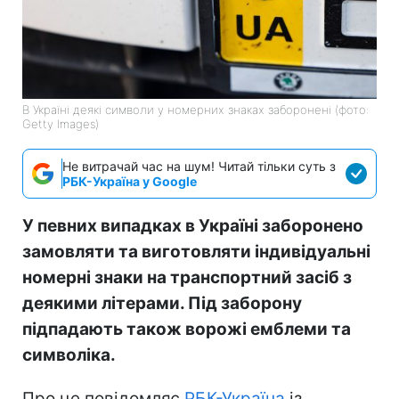
В Україні деякі символи у номерних знаках заборонені (фото:
Getty Images)
Не витрачай час на шум! Читай тільки суть з
РБК-Україна у Google
У певних випадках в Україні заборонено
замовляти та виготовляти індивідуальні
номерні знаки на транспортний засіб з
деякими літерами. Під заборону
підпадають також ворожі емблеми та
символіка.
Про це повідомляє
РБК-Україна
із