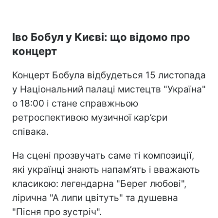
Іво Бобул у Києві: що відомо про
концерт
Концерт Бобула відбудеться 15 листопада
у Національний палаці мистецтв "Україна"
о 18:00 і стане справжньою
ретроспективою музичної кар’єри
співака.
На сцені прозвучать саме ті композиції,
які українці знають напам’ять і вважають
класикою: легендарна "Берег любові",
лірична "А липи цвітуть" та душевна
"Пісня про зустріч".