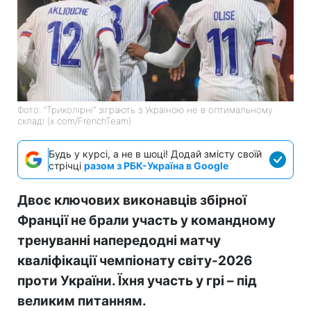
Фото: "Триколірні" зіграють з Україною не в оптимальному
складі (x.com/FrenchTeam)
Будь у курсі, а не в шоці! Додай змісту своїй
стрічці
разом з РБК-Україна в Google
Двоє ключових виконавців збірної
Франції не брали участь у командному
тренуванні напередодні матчу
кваліфікації чемпіонату світу-2026
проти України. Їхня участь у грі – під
великим питанням.