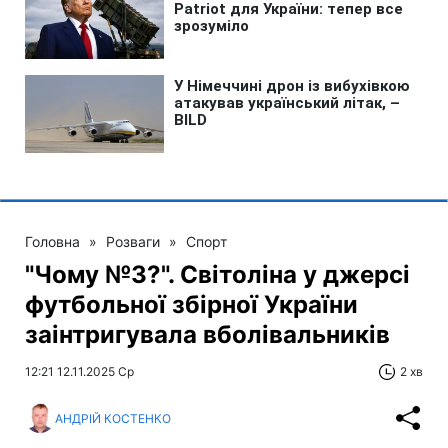
Головна
»
Розваги
»
Спорт
"Чому №3?". Світоліна у джерсі
футбольної збірної України
заінтригувала вболівальників
12:21 12.11.2025 Ср
2 хв
АНДРІЙ КОСТЕНКО