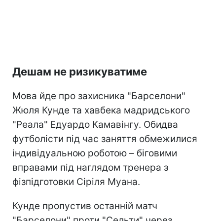
Дешам не ризикуватиме
Мова йде про захисника "Барселони"
Жюля Кунде та хавбека мадридського
"Реала" Едуардо Камавінгу. Обидва
футболісти під час заняття обмежилися
індивідуальною роботою – біговими
вправами під наглядом тренера з
фізпідготовки Сіріля Муана.
Кунде пропустив останній матч
"Барселони" проти "Сельти" через