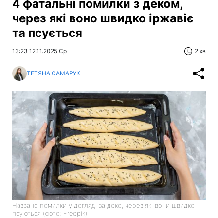
4 фатальні помилки з деком,
через які воно швидко іржавіє
та псується
13:23 12.11.2025 Ср
2 хв
ТЕТЯНА САМАРУК
Названо помилки у догляді за деко, через які вони швидко
псуються (фото: Freepik)