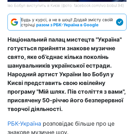
Іво Бобул виступить в Києві (фото: facebook.com/ivo.bobul.94)
Будь у курсі, а не в шоці! Додай змісту своїй
стрічці
разом з РБК-Україна в Google
Національний палац мистецтв "Україна"
готується прийняти знакове музичне
свято, яке об’єднає кілька поколінь
шанувальників української естради.
Народний артист України Іво Бобул у
Києві представить свою ювілейну
програму "Мій шлях. Пів століття з вами",
присвячену 50-річчю його безперервної
творчої діяльності.
РБК-Україна
розповідає більше про це
знакове музичне шоу.