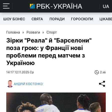
UA
ШОУ БІЗНЕС
СВЯТА
ПОРАДИ
ГОРОСКОПИ
ЦІКАВ
Головна
»
Розваги
»
Спорт
Зірки "Реала" й "Барселони"
поза грою: у Франції нові
проблеми перед матчем з
Україною
14:17 12.11.2025 Ср
2 хв
АНДРІЙ КОСТЕНКО