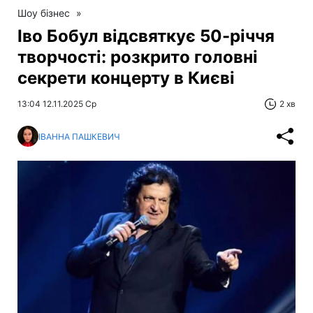
Шоу бізнес
»
Іво Бобул відсвяткує 50-річчя
творчості: розкрито головні
секрети концерту в Києві
13:04 12.11.2025 Ср
2 хв
ІВАННА ПАШКЕВИЧ