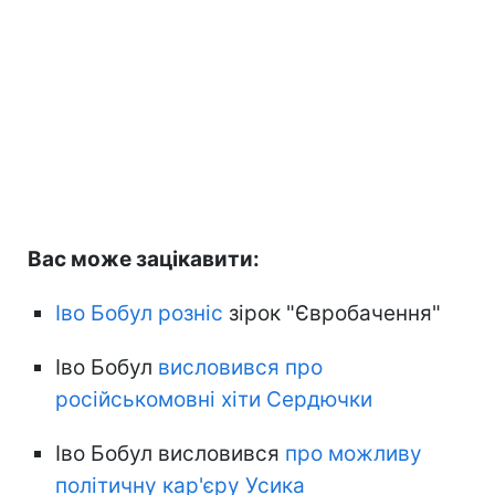
Вас може зацікавити:
Іво Бобул розніс
зірок "Євробачення"
Іво Бобул
висловився про
російськомовні хіти Сердючки
Іво Бобул висловився
про можливу
політичну кар'єру Усика