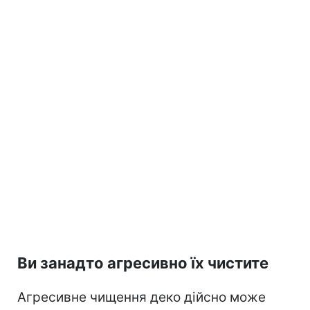
Ви занадто агресивно їх чистите
Агресивне чищення деко дійсно може