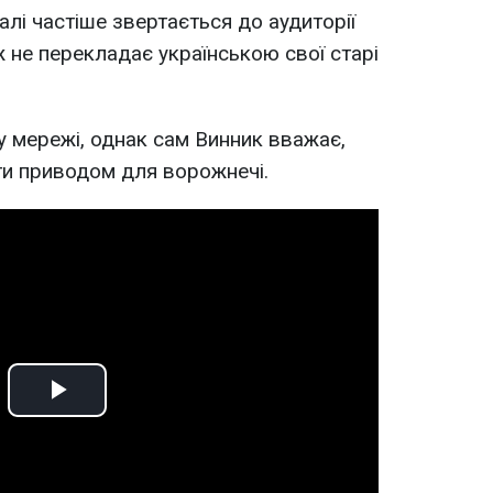
лі частіше звертається до аудиторії
 не перекладає українською свої старі
у мережі, однак сам Винник вважає,
ти приводом для ворожнечі.
Play
Video