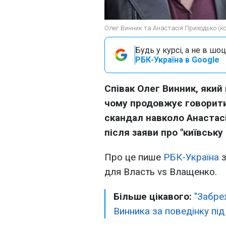
Олег Винник та Анастасія Приходько (к
Будь у курсі, а не в шоц
РБК-Україна в Google
Співак Олег Винник, який 
чому продовжує говорити
скандал навколо Анастасі
після заяви про "київську
Про це пише
РБК-Україна
з
для Власть vs Влащенко.
Більше цікавого:
"Забре
Винника за поведінку під