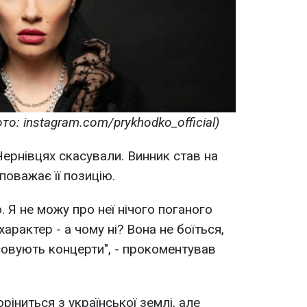
о: instagram.com/prykhodko_official)
 Чернівцях скасували. Винник став на
поважає її позицію.
 Я не можу про неї нічого поганого
характер - а чому ні? Вона не боїться,
совують концерти", - прокоментував
ріниться з української землі, але