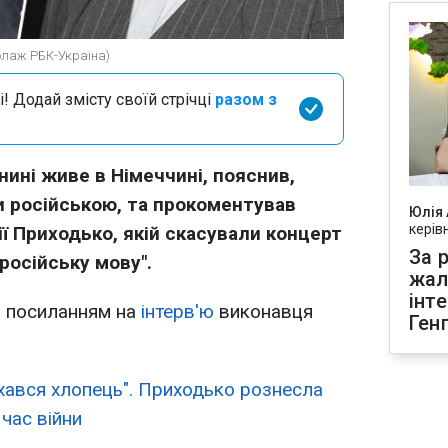
олаж РБК-Україна)
і! Додай змісту своїй стрічці
разом з
нині живе в Німеччині, пояснив,
 російською, та прокоментував
Юлія
керів
ї Приходько, якій скасували концерт
За р
 російську мову".
жал
інт
 посиланням на
інтерв'ю
виконавця
Ген
хався хлопець". Приходько рознесла
 час війни