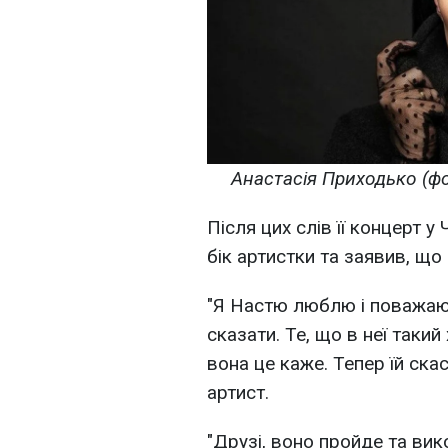
Анастасія Приходько (фот
Після цих слів її концерт у
бік артистки та заявив, що 
"Я Настю люблю і поважаю.
сказати. Те, що в неї такий 
вона це каже. Тепер їй ска
артист.
"Друзі, воно пройде та вико