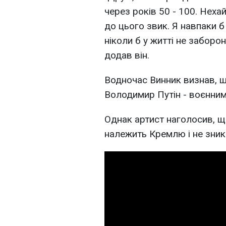
через років 50 - 100. Неха
до цього звик. Я навпаки б 
ніколи б у житті не заборо
додав він.
Водночас Винник визнав, щ
Володимир Путін - воєнни
Однак артист наголосив, що
належить Кремлю і не зникн