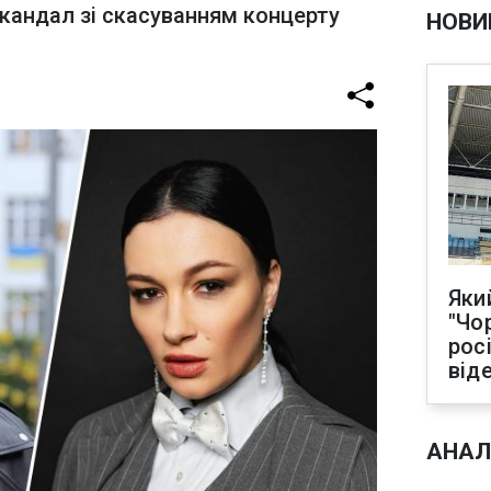
кандал зі скасуванням концерту
НОВИ
Яки
"Чо
рос
від
АНАЛ