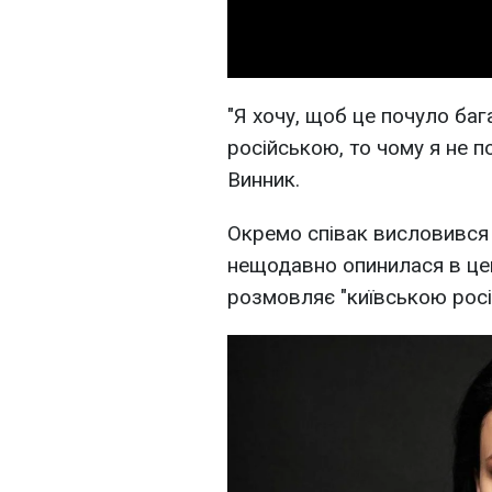
"Я хочу, щоб це почуло ба
російською, то чому я не 
Винник.
Окремо співак висловився
нещодавно опинилася в цен
розмовляє "київською рос