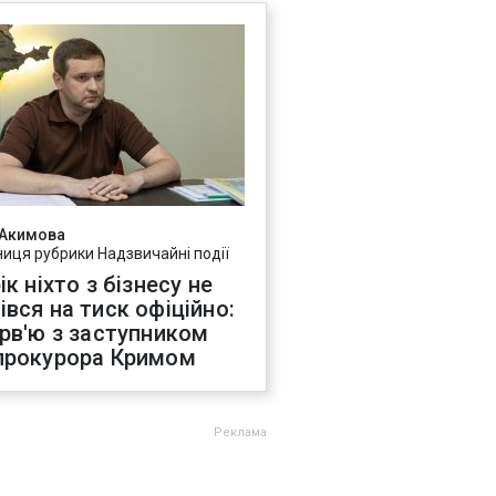
 Акимова
ниця рубрики Надзвичайні події
ік ніхто з бізнесу не
івся на тиск офіційно:
ерв'ю з заступником
прокурора Кримом