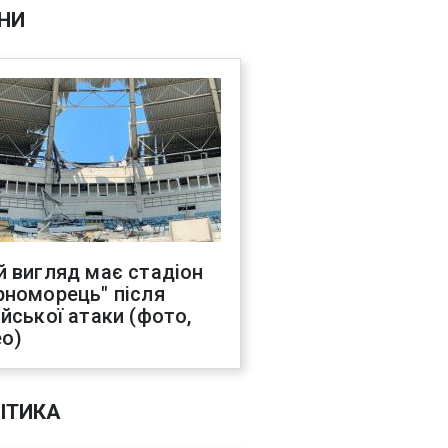
НИ
й вигляд має стадіон
рноморець" після
ійської атаки (фото,
ео)
ІТИКА