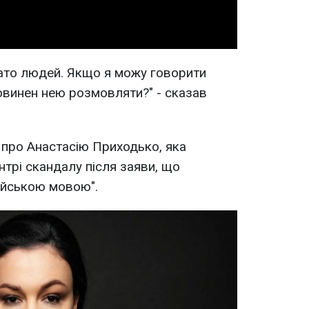
гато людей. Якщо я можу говорити
повинен нею розмовляти?" - сказав
 про Анастасію Приходько, яка
трі скандалу після заяви, що
ійською мовою".