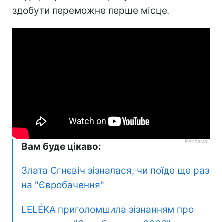
здобути переможне перше місце.
Вам буде цікаво:
Злата Огнєвіч зізналася, чи поїде ще раз
на "Євробачення"
LELÉKA приголомшила зізнанням про