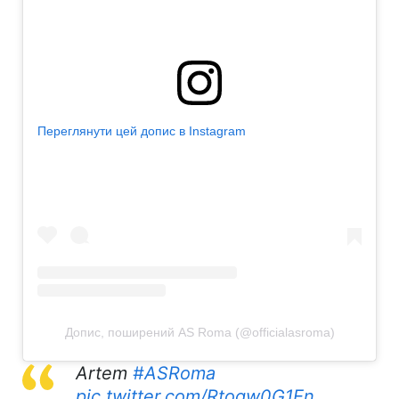
Переглянути цей допис в Instagram
Допис, поширений AS Roma (@officialasroma)
Artem
#ASRoma
pic.twitter.com/Rtoqw0G1En