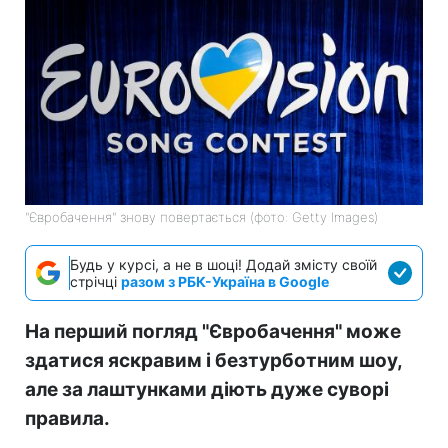
"Євробачення" знову повертається (фото: Getty Images)
Будь у курсі, а не в шоці! Додай змісту своїй
стрічці
разом з РБК-Україна в Google
На перший погляд "Євробачення" може
здатися яскравим і безтурботним шоу,
але за лаштунками діють дуже суворі
правила.