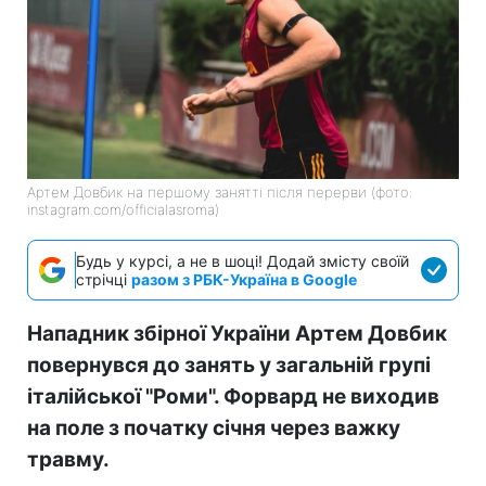
Артем Довбик на першому занятті після перерви (фото:
instagram.com/officialasroma)
Будь у курсі, а не в шоці! Додай змісту своїй
стрічці
разом з РБК-Україна в Google
Нападник збірної України Артем Довбик
повернувся до занять у загальній групі
італійської "Роми". Форвард не виходив
на поле з початку січня через важку
травму.