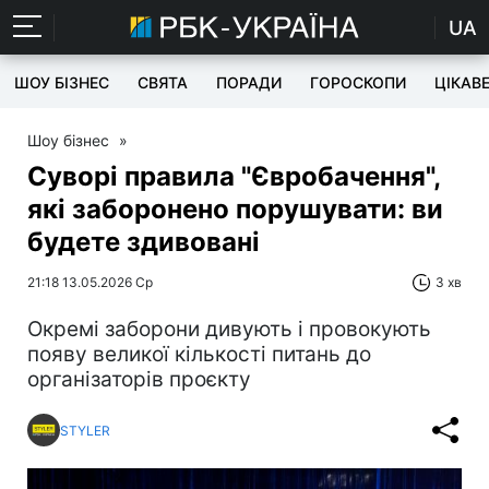
UA
ШОУ БІЗНЕС
СВЯТА
ПОРАДИ
ГОРОСКОПИ
ЦІКАВ
Шоу бізнес
»
Суворі правила "Євробачення",
які заборонено порушувати: ви
будете здивовані
21:18 13.05.2026 Ср
3 хв
Окремі заборони дивують і провокують
появу великої кількості питань до
організаторів проєкту
STYLER