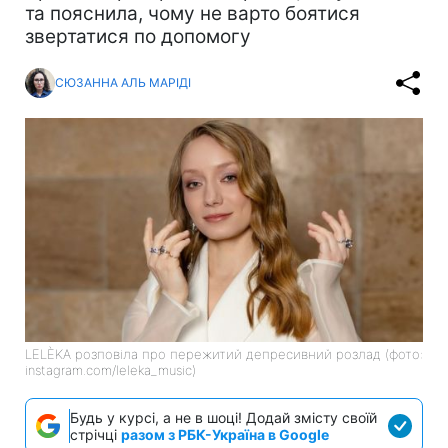
та пояснила, чому не варто боятися
звертатися по допомогу
СЮЗАННА АЛЬ МАРІДІ
LELÈKA розповіла про пережитий депресивний розлад (фото:
instagram.com/leleka_music)
Будь у курсі, а не в шоці! Додай змісту своїй
стрічці
разом з РБК-Україна в Google