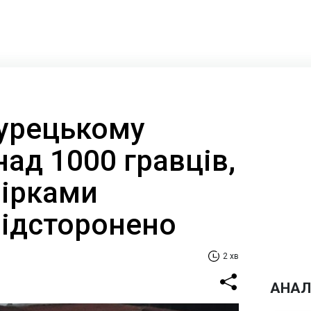
турецькому
над 1000 гравців,
зірками
відсторонено
2 хв
АНАЛ