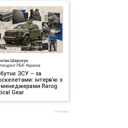
янтин Широкун
пондент РБК-Україна
бутнє ЗСУ – за
оскелетами: інтерв'ю з
-менеджерами Rarog
ical Gear