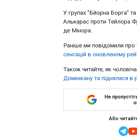
У групах "Бйорна Борга" т
Алькарас проти Тейлора Фр
де Мінора.
Раніше ми повідомили про 
сенсацій в оновленому рейт
Також читайте, як чоловіч
Домінікану та піднялася в 
Не пропустіт
о
Або читайте