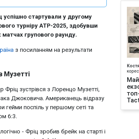
іц успішно стартували у другому
ового турніру ATP-2025, здобувши
х матчах групового раунду.
раїна
з посиланням на результати
Кост
корес
в Музетті
Май
екз
р Фріц зустрівся з Лоренцо Музетті,
топ
овака Джоковича. Американець відразу
Tact
и гейми поспіль у першому сеті та
м 6:3.
огічно - Фріц зробив брейк на старті і