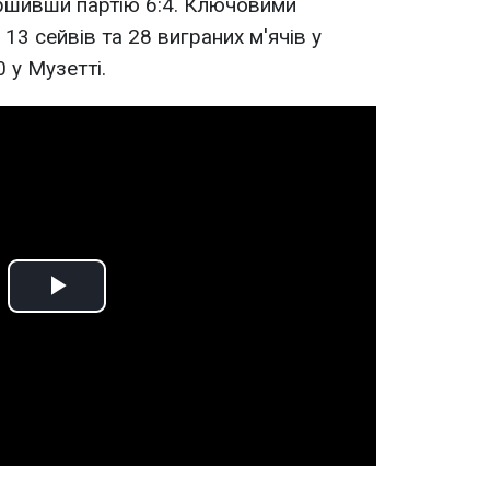
ершивши партію 6:4. Ключовими
3 сейвів та 28 виграних м'ячів у
 у Музетті.
Play
Video