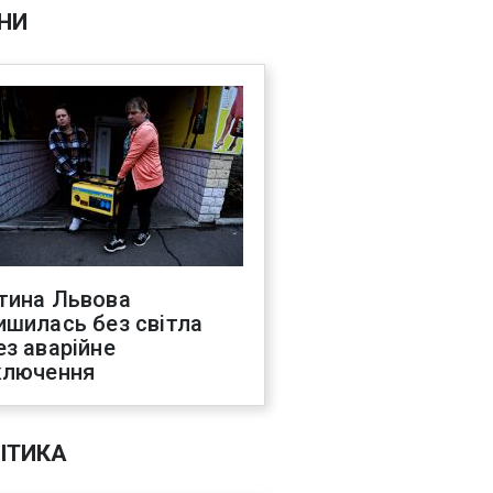
НИ
тина Львова
ишилась без світла
ез аварійне
ключення
ІТИКА