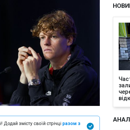
НОВИ
Час
зал
чер
від
АНАЛ
і! Додай змісту своїй стрічці
разом з