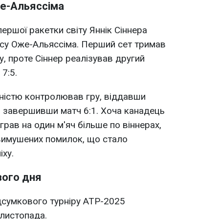
же-Альяссіма
ершої ракетки світу Яннік Сіннера
су Оже-Альяссіма. Перший сет тримав
у, проте Сіннер реалізував другий
7:5.
овністю контролював гру, віддавши
і завершивши матч 6:1. Хоча канадець
грав на один м'яч більше по віннерах,
вимушених помилок, що стало
ху.
вого дня
дсумкового турніру ATP-2025
 листопада.