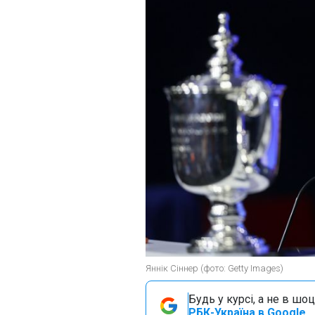
Яннік Сіннер (фото: Getty Images)
Будь у курсі, а не в шоц
РБК-Україна в Google