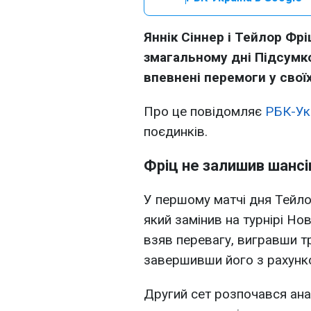
Яннік Сіннер і Тейлор Фр
змагальному дні Підсумк
впевнені перемоги у свої
Про це повідомляє
РБК-Ук
поєдинків.
Фріц не залишив шансі
У першому матчі дня Тейло
який замінив на турнірі Н
взяв перевагу, вигравши тр
завершивши його з рахунко
Другий сет розпочався анал