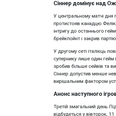
Сіннер домінує над О
У центральному матчі дня п
протистояв канадцю Фелік
інтригу до останнього гейм
брейкпойнт і закрив партію 
У другому сеті італієць п
супернику лише один гейм 
зробив більше сейвів та ви
Сіннер допустив менше не
вирішальним фактором успі
Анонс наступного ігро
Третій змагальний день Пі
відбудеться у вівторок, 11