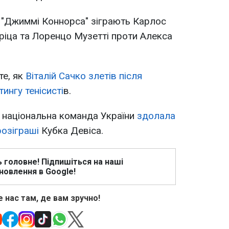
а "Джиммі Коннорса" зіграють Карлос
іца та Лоренцо Музетті проти Алекса
те, як
Віталій Сачко злетів після
ингу тенісисті
в.
а національна команда України
здолала
розіграші
Кубка Девіса.
ь головне! Підпишіться на наші
новлення в Google!
 нас там, де вам зручно!