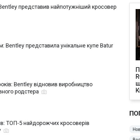
Bentley представив найпотужніший кросовер
: Bentley представила унікальне купе Batur
П
R
щ
оків: Bentley відновив виробництво
К
вного родстера
ПО
ів: ТОП-5 найдорожчих кросоверів
у
Нов
Во