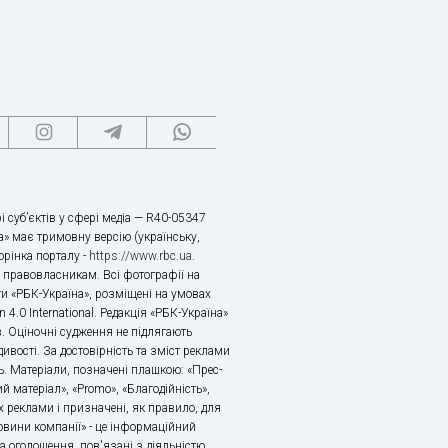
і суб’єктів у сфері медіа — R40-05347
» має тримовну версію (українську,
торінка порталу -
https://www.rbc.ua
.
х правовласникам. Всі фотографії на
ти «РБК-Україна», розміщені на умовах
n 4.0 International. Редакція «РБК-Україна»
в. Оціночні судження не підлягають
ивості. За достовірність та зміст реклами
ь. Матеріали, позначені плашкою: «Прес-
й матеріал», «Promo», «Благодійність»,
 реклами і призначені, як правило, для
«Новини компанії» - це інформаційний
а оголошення, пов'язані з діяльністю