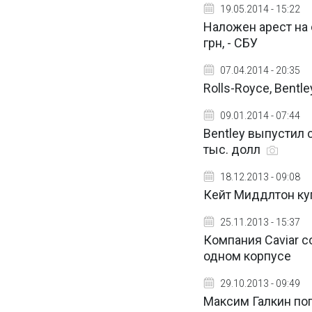
19.05.2014 - 15:22
Наложен арест на 
грн, - СБУ
07.04.2014 - 20:35
Rolls-Royce, Bentl
09.01.2014 - 07:44
Bentley выпустил 
тыс. долл
18.12.2013 - 09:08
Кейт Миддлтон ку
25.11.2013 - 15:37
Компания Caviar со
одном корпусе
29.10.2013 - 09:49
Максим Галкин по