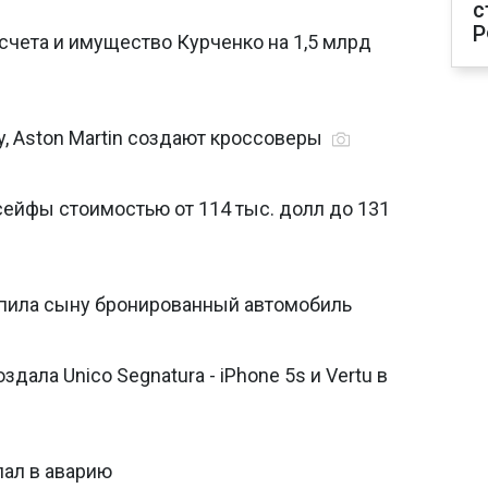
с
Р
счета и имущество Курченко на 1,5 млрд
ey, Aston Martin создают кроссоверы
сейфы стоимостью от 114 тыс. долл до 131
пила сыну бронированный автомобиль
здала Unico Segnatura - iPhone 5s и Vertu в
пал в аварию