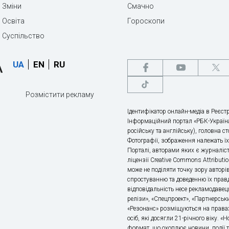
Зміни
Смачно
Освіта
Гороскопи
Суспільство
UA
EN
RU
Розмістити рекламу
Ідентифікатор онлайн-медіа в Реєстр
Інформаційний портал «РБК-Україна
російську та англійську), головна с
Фотографії, зображення належать ї
Порталі, авторами яких є журналіс
ліцензії Creative Commons Attributio
може не поділяти точку зору авторі
спростуванню та доведенню їх правд
відповідальність несе рекламодавец
релізи», «Спецпроект», «Партнерськи
«Резонанс» розміщуються на правах
осіб, які досягли 21-річного віку. 
формат, що охоплює новини, події т