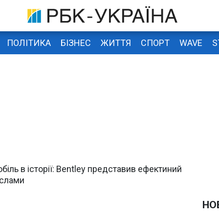
ПОЛІТИКА
БІЗНЕС
ЖИТТЯ
СПОРТ
WAVE
S
іль в історії: Bentley представив ефектиний
іслами
НО