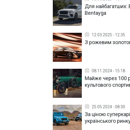
Для найбагатших: 
Bentayga
12.03.2025 - 12:35
З рожевим золотом
08.11.2024 - 15:18
Майже через 100 р
культового спорти
25.05.2024 - 08:30
За ціною суперкар
українського ринк