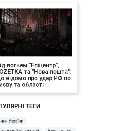
ід вогнем "Епіцентр",
OZETKA та "Нова пошта":
о відомо про удар РФ по
иєву та області
ПУЛЯРНІ ТЕГИ
ини України
лодимир Зеленський
Курс долара