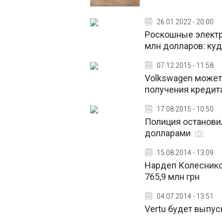
26.01.2022 - 20:00
Роскошные электр
млн долларов: куд
07.12.2015 - 11:58
Volkswagen мoжeт п
получения кредит
17.08.2015 - 10:50
Полиция остановил
долларами
15.08.2014 - 13:09
Нардеп Колесников
765,9 млн грн
04.07.2014 - 13:51
Vertu будет выпус