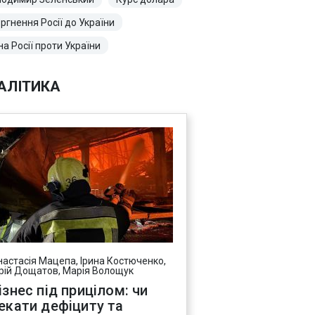
ргнення Росії до України
на Росії проти України
АЛІТИКА
настасія Мацепа, Ірина Костюченко,
рій Дощатов, Марія Волощук
ізнес під прицілом: чи
екати дефіциту та