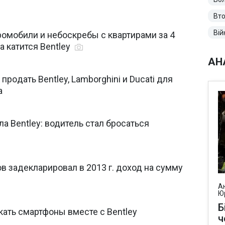
Вто
Вій
омобили и небоскребы с квартирами за 4
а катится Bentley
АН
poдaть Bentley, Lamborghini и Ducati для
а
а Bentley: водитель стал бросаться
 задекларировал в 2013 г. доход на сумму
А
Ю
Б
кать смартфоны вместе с Bentley
ч