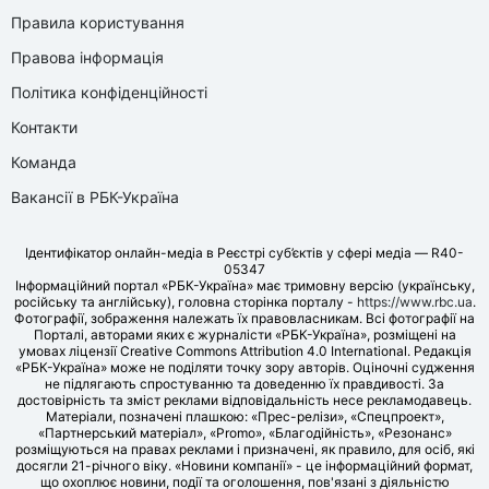
Правила користування
Правова інформація
Політика конфіденційності
Контакти
Команда
Вакансії в РБК-Україна
Ідентифікатор онлайн-медіа в Реєстрі суб’єктів у сфері медіа — R40-
05347
Інформаційний портал «РБК-Україна» має тримовну версію (українську,
російську та англійську), головна сторінка порталу -
https://www.rbc.ua
.
Фотографії, зображення належать їх правовласникам. Всі фотографії на
Порталі, авторами яких є журналісти «РБК-Україна», розміщені на
умовах ліцензії Creative Commons Attribution 4.0 International. Редакція
«РБК-Україна» може не поділяти точку зору авторів. Оціночні судження
не підлягають спростуванню та доведенню їх правдивості. За
достовірність та зміст реклами відповідальність несе рекламодавець.
Матеріали, позначені плашкою: «Прес-релізи», «Спецпроект»,
«Партнерський матеріал», «Promo», «Благодійність», «Резонанс»
розміщуються на правах реклами і призначені, як правило, для осіб, які
досягли 21-річного віку. «Новини компанії» - це інформаційний формат,
що охоплює новини, події та оголошення, пов'язані з діяльністю