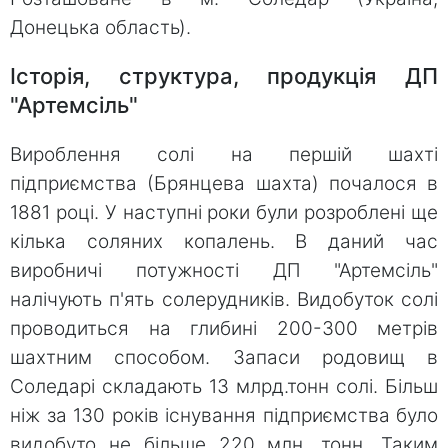
Донецька область).
Історія, структура, продукція ДП
"Артемсіль"
Вироблення солі на першій шахті
підприємства (Брянцева шахта) почалося в
1881 році. У наступні роки були розроблені ще
кілька соляних копалень. В даний час
виробничі потужності ДП "Артемсіль"
налічують п'ять солерудників. Видобуток солі
проводиться на глибині 200-300 метрів
шахтним способом. Запаси родовищ в
Соледарі складають 13 млрд.тонн солі. Більш
ніж за 130 років існування підприємства було
видобуто не більше 220 млн. тонн. Таким