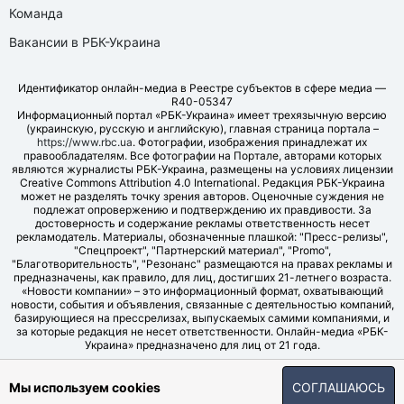
Команда
Вакансии в РБК-Украина
Идентификатор онлайн-медиа в Реестре субъектов в сфере медиа —
R40-05347
Информационный портал «РБК-Украина» имеет трехязычную версию
(украинскую, русскую и английскую), главная страница портала –
https://www.rbc.ua
. Фотографии, изображения принадлежат их
правообладателям. Все фотографии на Портале, авторами которых
являются журналисты РБК-Украина, размещены на условиях лицензии
Creative Commons Attribution 4.0 International. Редакция РБК-Украина
может не разделять точку зрения авторов. Оценочные суждения не
подлежат опровержению и подтверждению их правдивости. За
достоверность и содержание рекламы ответственность несет
рекламодатель. Материалы, обозначенные плашкой: "Пресс-релизы",
"Спецпроект", "Партнерский материал", "Promo",
"Благотворительность", "Резонанс" размещаются на правах рекламы и
предназначены, как правило, для лиц, достигших 21-летнего возраста.
«Новости компании» – это информационный формат, охватывающий
новости, события и объявления, связанные с деятельностью компаний,
базирующиеся на прессрелизах, выпускаемых самими компаниями, и
за которые редакция не несет ответственности. Онлайн-медиа «РБК-
Украина» предназначено для лиц от 21 года.
© LLC "UBT MEDIA", 2006-2026.
Мы используем cookies
СОГЛАШАЮСЬ