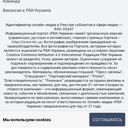
Команда
Вакансии в РБК-Украина
Идентификатор онлайн-медиа в Реестре субъектов в сфере медиа —
R40-05347
Информационный портал «РБК-Украина» имеет трехязычную версию
(украинскую, русскую и английскую), главная страница портала –
https://www.rbc.ua
. Фотографии, изображения принадлежат их
правообладателям. Все фотографии на Портале, авторами которых
являются журналисты РБК-Украина, размещены на условиях лицензии
Creative Commons Attribution 4.0 International. Редакция РБК-Украина
может не разделять точку зрения авторов. Оценочные суждения не
подлежат опровержению и подтверждению их правдивости. За
достоверность и содержание рекламы ответственность несет
рекламодатель. Материалы, обозначенные плашкой: "Пресс-релизы",
"Спецпроект", "Партнерский материал", "Promo",
"Благотворительность", "Резонанс" размещаются на правах рекламы и
предназначены, как правило, для лиц, достигших 21-летнего возраста.
«Новости компании» – это информационный формат, охватывающий
новости, события и объявления, связанные с деятельностью компаний,
базирующиеся на прессрелизах, выпускаемых самими компаниями, и
за которые редакция не несет ответственности. Онлайн-медиа «РБК-
Украина» предназначено для лиц от 21 года.
© LLC "UBT MEDIA", 2006-2026.
Мы используем cookies
СОГЛАШАЮСЬ