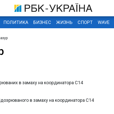
ПОЛИТИКА
БИЗНЕС
ЖИЗНЬ
СПОРТ
WAVE
Мазур
р
зрюваних в замаху на координатора С14
підозрюваного в замаху на координатора С14