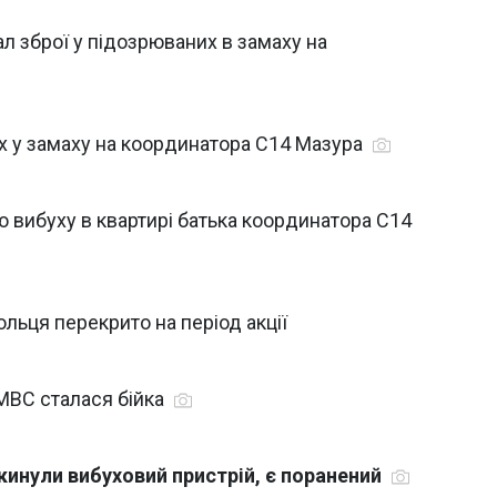
л зброї у підозрюваних в замаху на
х у замаху на координатора С14 Мазура
ію вибуху в квартирі батька координатора С14
ольця перекрито на період акції
 МВС сталася бійка
кинули вибуховий пристрій, є поранений