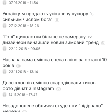
07.01.2019 - 11:54
Українцям продають унікальну купюру "з
сильним числом бога"
27.12.2018 - 18:26
"Голі" щиколотки більше не замерзнуть:
дизайнери винайшли новий зимовий тренд
22.12.2018 - 09:05
Названа сама смішна сцена в кіно за останні 10
років
23.11.2018 - 13:14
Двоє хлопців смішно спародіювали типові
фото дівчат з Instagram
14.11.2018 - 17:47
Незадоволене обличчя студентки "підірвало"
мережу