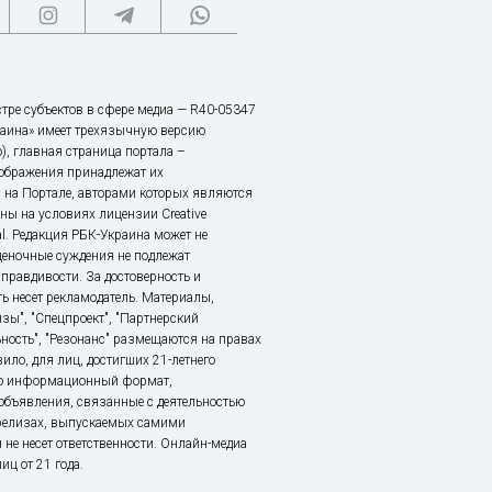
тре субъектов в сфере медиа — R40-05347
аина» имеет трехязычную версию
), главная страница портала –
зображения принадлежат их
 на Портале, авторами которых являются
ы на условиях лицензии Creative
nal. Редакция РБК-Украина может не
ценочные суждения не подлежат
правдивости. За достоверность и
ь несет рекламодатель. Материалы,
зы", "Спецпроект", "Партнерский
ьность", "Резонанс" размещаются на правах
ило, для лиц, достигших 21-летнего
это информационный формат,
объявления, связанные с деятельностью
релизах, выпускаемых самими
 не несет ответственности. Онлайн-медиа
ц от 21 года.