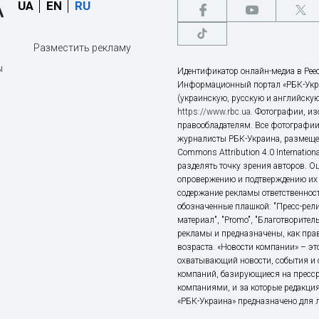
UA
EN
RU
Разместить рекламу
ы
Идентификатор онлайн-медиа в Реес
Информационный портал «РБК-Укр
(украинскую, русскую и английскую
https://www.rbc.ua
. Фотографии, и
правообладателям. Все фотографии
журналисты РБК-Украина, размещен
Commons Attribution 4.0 Internatio
разделять точку зрения авторов. О
опровержению и подтверждению их 
содержание рекламы ответственност
обозначенные плашкой: "Пресс-рели
материал", "Promo", "Благотворител
рекламы и предназначены, как прав
возраста. «Новости компании» – 
охватывающий новости, события и 
компаний, базирующиеся на пресс
компаниями, и за которые редакция
«РБК-Украина» предназначено для ли