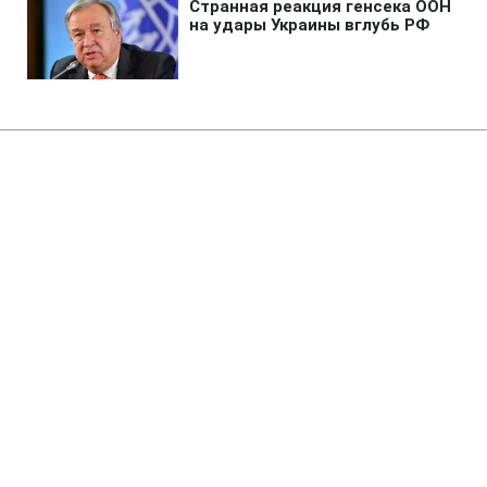
Главная
»
Новости
»
Происшествия
РФ ударила по многоэтажкам в
Харькове: много пострадавших,
под завалами люди
08:17 09.08.2026 Вс
2 мин
Два человека погибли, количество жертв
может возрасти
ЮЛИЯ МАЛОВИЧКО