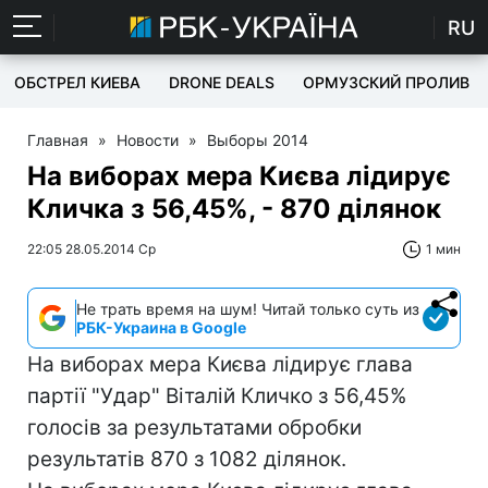
RU
ОБСТРЕЛ КИЕВА
DRONE DEALS
ОРМУЗСКИЙ ПРОЛИВ
Главная
»
Новости
»
Выборы 2014
На виборах мера Києва лідирує
Кличка з 56,45%, - 870 ділянок
22:05 28.05.2014 Ср
1 мин
Не трать время на шум! Читай только суть из
РБК-Украина в Google
На виборах мера Києва лідирує глава
партії "Удар" Віталій Кличко з 56,45%
голосів за результатами обробки
результатів 870 з 1082 ділянок.