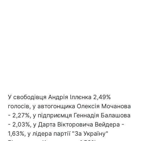
У свободівця Андрія Іллєнка 2,49%
голосів, у автогонщика Олексія Мочанова
- 2,27%, у підприємця Геннадія Балашова
- 2,03%, у Дарта Вікторовича Вейдера -
1,63%, у лідера партії "За Україну"