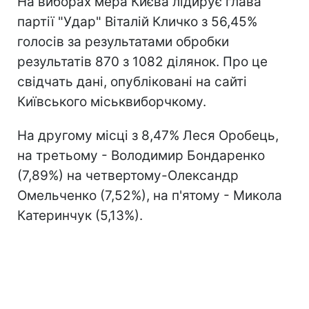
На виборах мера Києва лідирує глава
партії "Удар" Віталій Кличко з 56,45%
голосів за результатами обробки
результатів 870 з 1082 ділянок. Про це
свідчать дані, опубліковані на сайті
Київського міськвиборчкому.
На другому місці з 8,47% Леся Оробець,
на третьому - Володимир Бондаренко
(7,89%) на четвертому-Олександр
Омельченко (7,52%), на п'ятому - Микола
Катеринчук (5,13%).