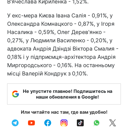
В'ячеслава Кириленка - 1,52%.
У екс-мера Києва Івана Салія - 0,91%, у
Олександра Комнацкого - 0,87%, у Ігоря
Насалика - 0,59%, Олег Дерев'янко -
0,27%, у Людмили Василенко - 0,20%, у
адвоката Андрія Дзіндзі Віктора Смалия -
0,18% і у підприємця-архітектора Андрія
Миргородського - 0,16%. На останньому
місці Валерій Кондрук з 0,10%.
Не упустите главное! Подпишитесь на
наши обновления в Google!
Или читайте нас там, где вам удобно!