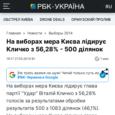
RU
ОБСТРЕЛ КИЕВА
DRONE DEALS
ОРМУЗСКИЙ ПРОЛИВ
Главная
»
Новости
»
Выборы 2014
На виборах мера Києва лідирує
Кличко з 56,28% - 500 ділянок
16:17 27.05.2014 Вт
1 мин
Не трать время на шум! Читай только суть из
РБК-Украина в Google
На виборах мера Києва лідирує глава
партії "Удар" Віталій Кличко з 56,28%
голосів за результатами обробки
результатів 500 з 1083 ділянок (46,1%).