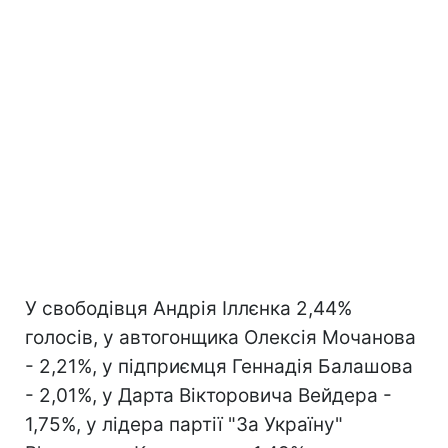
У свободівця Андрія Іллєнка 2,44%
голосів, у автогонщика Олексія Мочанова
- 2,21%, у підприємця Геннадія Балашова
- 2,01%, у Дарта Вікторовича Вейдера -
1,75%, у лідера партії "За Україну"