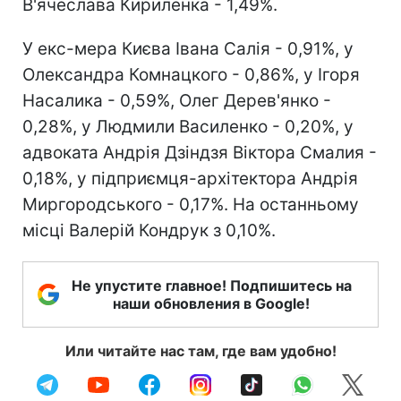
В'ячеслава Кириленка - 1,49%.
У екс-мера Києва Івана Салія - 0,91%, у
Олександра Комнацкого - 0,86%, у Ігоря
Насалика - 0,59%, Олег Дерев'янко -
0,28%, у Людмили Василенко - 0,20%, у
адвоката Андрія Дзіндзя Віктора Смалия -
0,18%, у підприємця-архітектора Андрія
Миргородського - 0,17%. На останньому
місці Валерій Кондрук з 0,10%.
Не упустите главное! Подпишитесь на
наши обновления в Google!
Или читайте нас там, где вам удобно!