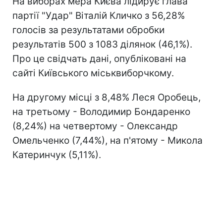
На виборах мера Києва лідирує глава
партії "Удар" Віталій Кличко з 56,28%
голосів за результатами обробки
результатів 500 з 1083 ділянок (46,1%).
Про це свідчать дані, опубліковані на
сайті Київського міськвиборчкому.
На другому місці з 8,48% Леся Оробець,
на третьому - Володимир Бондаренко
(8,24%) на четвертому - Олександр
Омельченко (7,44%), на п'ятому - Микола
Катеринчук (5,11%).