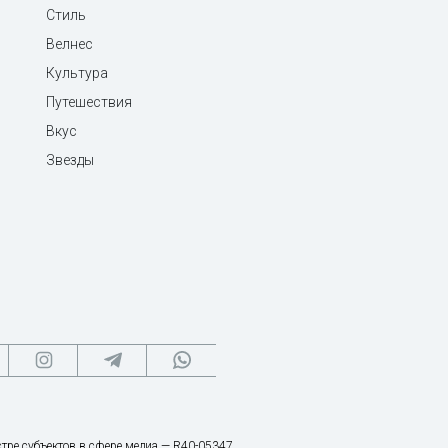
Стиль
Велнес
Культура
Путешествия
Вкус
Звезды
тре субъектов в сфере медиа — R40-05347