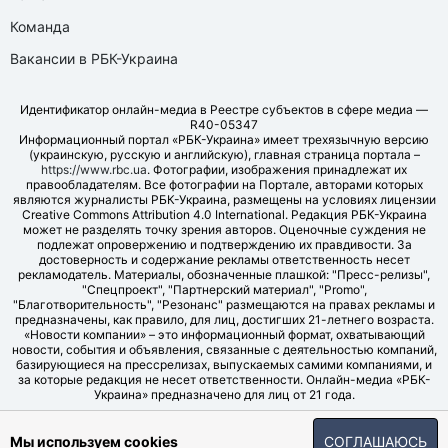
Команда
Вакансии в РБК-Украина
Идентификатор онлайн-медиа в Реестре субъектов в сфере медиа —
R40-05347
Информационный портал «РБК-Украина» имеет трехязычную версию
(украинскую, русскую и английскую), главная страница портала –
https://www.rbc.ua
. Фотографии, изображения принадлежат их
правообладателям. Все фотографии на Портале, авторами которых
являются журналисты РБК-Украина, размещены на условиях лицензии
Creative Commons Attribution 4.0 International. Редакция РБК-Украина
может не разделять точку зрения авторов. Оценочные суждения не
подлежат опровержению и подтверждению их правдивости. За
достоверность и содержание рекламы ответственность несет
рекламодатель. Материалы, обозначенные плашкой: "Пресс-релизы",
"Спецпроект", "Партнерский материал", "Promo",
"Благотворительность", "Резонанс" размещаются на правах рекламы и
предназначены, как правило, для лиц, достигших 21-летнего возраста.
«Новости компании» – это информационный формат, охватывающий
новости, события и объявления, связанные с деятельностью компаний,
базирующиеся на прессрелизах, выпускаемых самими компаниями, и
за которые редакция не несет ответственности. Онлайн-медиа «РБК-
Украина» предназначено для лиц от 21 года.
© LLC "UBT MEDIA", 2006-2026.
Мы используем cookies
СОГЛАШАЮСЬ