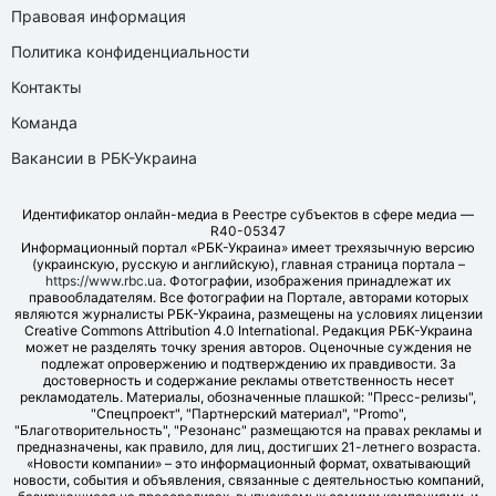
Правовая информация
Политика конфиденциальности
Контакты
Команда
Вакансии в РБК-Украина
Идентификатор онлайн-медиа в Реестре субъектов в сфере медиа —
R40-05347
Информационный портал «РБК-Украина» имеет трехязычную версию
(украинскую, русскую и английскую), главная страница портала –
https://www.rbc.ua
. Фотографии, изображения принадлежат их
правообладателям. Все фотографии на Портале, авторами которых
являются журналисты РБК-Украина, размещены на условиях лицензии
Creative Commons Attribution 4.0 International. Редакция РБК-Украина
может не разделять точку зрения авторов. Оценочные суждения не
подлежат опровержению и подтверждению их правдивости. За
достоверность и содержание рекламы ответственность несет
рекламодатель. Материалы, обозначенные плашкой: "Пресс-релизы",
"Спецпроект", "Партнерский материал", "Promo",
"Благотворительность", "Резонанс" размещаются на правах рекламы и
предназначены, как правило, для лиц, достигших 21-летнего возраста.
«Новости компании» – это информационный формат, охватывающий
новости, события и объявления, связанные с деятельностью компаний,