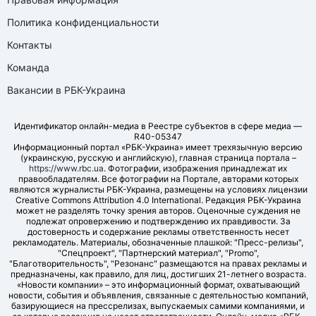
Политика конфиденциальности
Контакты
Команда
Вакансии в РБК-Украина
Идентификатор онлайн-медиа в Реестре субъектов в сфере медиа —
R40-05347
Информационный портал «РБК-Украина» имеет трехязычную версию
(украинскую, русскую и английскую), главная страница портала –
https://www.rbc.ua
. Фотографии, изображения принадлежат их
правообладателям. Все фотографии на Портале, авторами которых
являются журналисты РБК-Украина, размещены на условиях лицензии
Creative Commons Attribution 4.0 International. Редакция РБК-Украина
может не разделять точку зрения авторов. Оценочные суждения не
подлежат опровержению и подтверждению их правдивости. За
достоверность и содержание рекламы ответственность несет
рекламодатель. Материалы, обозначенные плашкой: "Пресс-релизы",
"Спецпроект", "Партнерский материал", "Promo",
"Благотворительность", "Резонанс" размещаются на правах рекламы и
предназначены, как правило, для лиц, достигших 21-летнего возраста.
«Новости компании» – это информационный формат, охватывающий
новости, события и объявления, связанные с деятельностью компаний,
базирующиеся на прессрелизах, выпускаемых самими компаниями, и