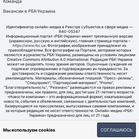
Команда
Вакансии в РБК-Украина
Идентификатор онлайн-медиа в Реестре субъектов в сфере медиа —
R40-05347
Информационный портал «РБК-Украина» имеет трехязычную версию
(украинскую, русскую и английскую), главная страница портала –
https://www.rbc.ua
. Фотографии, изображения принадлежат их
правообладателям. Все фотографии на Портале, авторами которых
являются журналисты РБК-Украина, размещены на условиях лицензии
Creative Commons Attribution 4.0 International. Редакция РБК-Украина
может не разделять точку зрения авторов. Оценочные суждения не
подлежат опровержению и подтверждению их правдивости. За
достоверность и содержание рекламы ответственность несет
рекламодатель. Материалы, обозначенные плашкой: "Пресс-релизы",
"Спецпроект", "Партнерский материал", "Promo",
"Благотворительность", "Резонанс" размещаются на правах рекламы и
предназначены, как правило, для лиц, достигших 21-летнего возраста.
«Новости компании» – это информационный формат, охватывающий
новости, события и объявления, связанные с деятельностью компаний,
базирующиеся на прессрелизах, выпускаемых самими компаниями, и
за которые редакция не несет ответственности. Онлайн-медиа «РБК-
Украина» предназначено для лиц от 21 года.
© LLC "UBT MEDIA", 2006-2026.
Мы используем cookies
СОГЛАШАЮСЬ