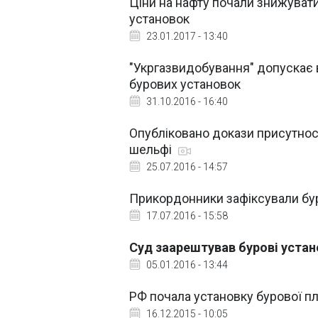
Ціни на нафту почали знижувати
установок
23.01.2017 - 13:40
"Укргазвидобування" допускає 
бурових установок
31.10.2016 - 16:40
Опубліковано докази присутнос
шельфі
25.07.2016 - 14:57
Прикордонники зафіксували бур
17.07.2016 - 15:58
Суд заарештував бурові уста
05.01.2016 - 13:44
РФ почала установку бурової пл
16.12.2015 - 10:05