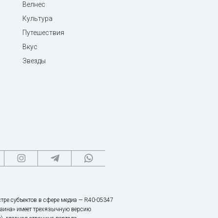
Велнес
Культура
Путешествия
Вкус
Звезды
тре субъектов в сфере медиа — R40-05347
аина» имеет трехязычную версию