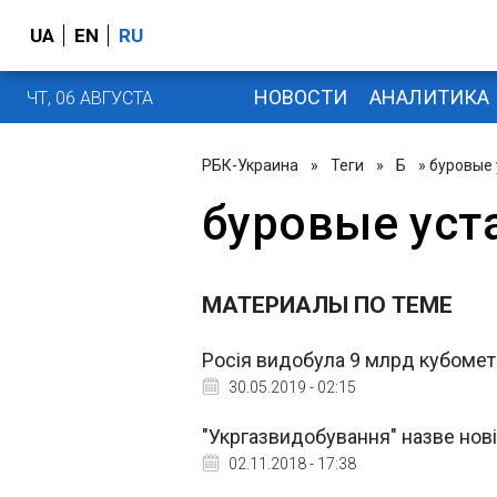
UA
EN
RU
НОВОСТИ
АНАЛИТИКА
ЧТ, 06 АВГУСТА
РБК-Украина
»
Теги
»
Б
» буровые
буровые уст
МАТЕРИАЛЫ ПО ТЕМЕ
Росія видобула 9 млрд кубометр
30.05.2019 - 02:15
"Укргазвидобування" назве нові
02.11.2018 - 17:38