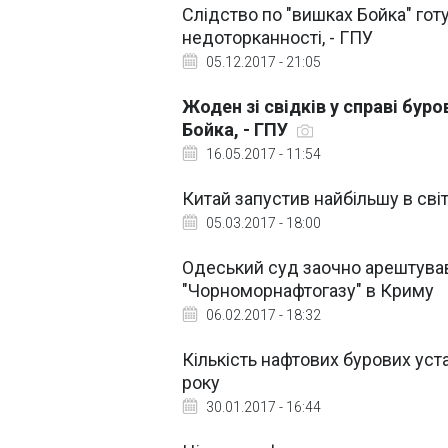
Слідство по "вишках Бойка" гот
недоторканності, - ГПУ
05.12.2017 - 21:05
Жоден зі свідків у справі бур
Бойка, - ГПУ
16.05.2017 - 11:54
Китай запустив найбільшу в сві
05.03.2017 - 18:00
Одеський суд заочно арештував
"Чорноморнафтогазу" в Криму
06.02.2017 - 18:32
Кількість нафтових бурових ус
року
30.01.2017 - 16:44