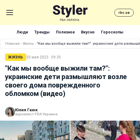
rbc.ua
Люди
Тренды
Полезное
Вкусно
Гороскопы
Главная
›
Жизнь
›
"Как мы вообще выжили там?": украинские дети размыш
ЖИЗНЬ
30 мая 2023 · 09:35
"Как мы вообще выжили там?":
украинские дети размышляют возле
своего дома поврежденного
обломком (видео)
Юлия Гаюк
журналист РБК-Украина