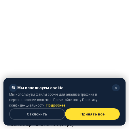
Составляющие и стоимость:
🍪
Мы используем cookie
✕
яйцо - 1 шт. (3 грн)
Мы используем файлы cookie для анализа трафика и
персонализации контента. Прочитайте нашу Политику
вода - 100 мл
конфиденциальности.
Подробнее
масло - 100 мл (7 грн)
Отклонить
Принять все
ван.сахар - 2 п. по 16 г (5 грн)