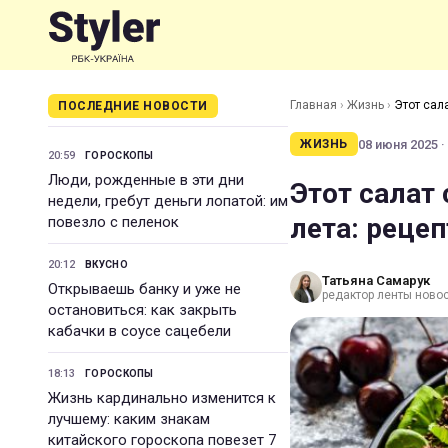
Главная
›
Жизнь
›
Этот сал
ПОСЛЕДНИЕ НОВОСТИ
08 июня 2025 ·
ЖИЗНЬ
20:59
ГОРОСКОПЫ
Люди, рожденные в эти дни
Этот салат
недели, гребут деньги лопатой: им
лета: реце
повезло с пеленок
20:12
ВКУСНО
Татьяна Самарук
Открываешь банку и уже не
редактор ленты ново
остановиться: как закрыть
кабачки в соусе сацебели
18:13
ГОРОСКОПЫ
Жизнь кардинально изменится к
лучшему: каким знакам
китайского гороскопа повезет 7