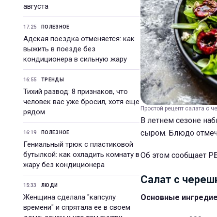
августа
17:25
ПОЛЕЗНОЕ
Адская поездка отменяется: как
выжить в поезде без
кондиционера в сильную жару
16:55
ТРЕНДЫ
Тихий развод: 8 признаков, что
человек вас уже бросил, хотя еще
Простой рецепт салата с ч
рядом
В летнем сезоне наб
сыром. Блюдо отмеча
16:19
ПОЛЕЗНОЕ
Гениальный трюк с пластиковой
бутылкой: как охладить комнату в
Об этом сообщает РБ
жару без кондиционера
Салат с череш
15:33
ЛЮДИ
Женщина сделала "капсулу
Основные ингредие
времени" и спрятала ее в своем