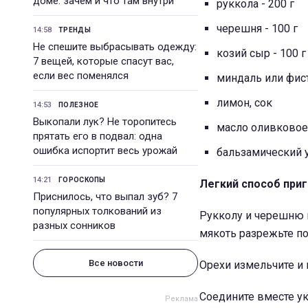
доме: зачем и что там внутри
руккола - 200 г
черешня
- 100 г
14:58
ТРЕНДЫ
Не спешите выбрасывать одежду:
козий сыр
- 100 г
7 вещей, которые спасут вас,
если вес поменялся
миндаль или фист
лимон, сок
14:53
ПОЛЕЗНОЕ
Выкопали лук? Не торопитесь
масло
оливковое E
прятать его в подвал: одна
ошибка испортит весь урожай
бальзамический ук
14:21
ГОРОСКОПЫ
Легкий способ при
Приснилось, что выпал зуб? 7
популярных толкований из
Рукколу и черешню п
разных сонников
мякоть разрежьте п
Все новости
Орехи измельчите и 
Соедините вместе ук