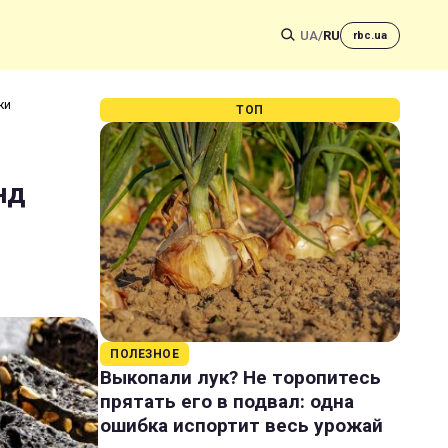
UA
/
RU
rbc.ua
ки
ТОП
нд
ПОЛЕЗНОЕ
Выкопали лук? Не торопитесь
прятать его в подвал: одна
ошибка испортит весь урожай