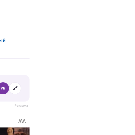
ный
🔗
VB