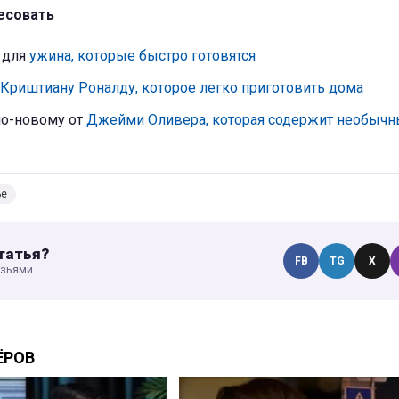
есовать
 для
ужина, которые быстро готовятся
Криштиану Роналду, которое легко приготовить дома
по-новому от
Джейми Оливера, которая содержит необыч
ье
татья?
FB
TG
X
узьями