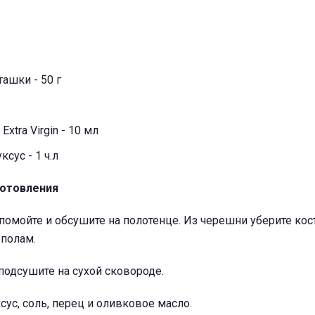
ашки - 50 г
xtra Virgin
- 10 мл
сус - 1 ч.л
готовления
омойте и обсушите на полотенце. Из черешни уберите кост
ополам.
подсушите на сухой сковороде.
сус, соль, перец и оливковое масло.