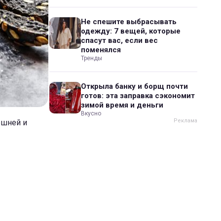
Не спешите выбрасывать
одежду: 7 вещей, которые
спасут вас, если вес
поменялся
Тренды
Открыла банку и борщ почти
готов: эта заправка сэкономит
зимой время и деньги
Вкусно
ешней и