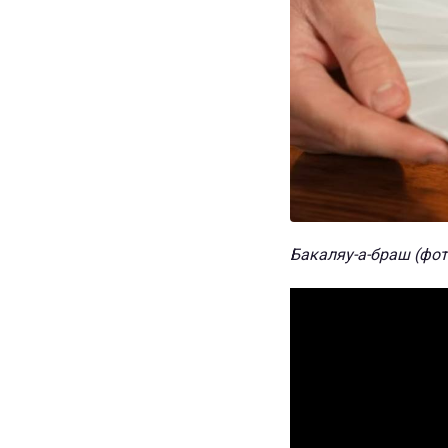
Бакаляу-а-браш (фот