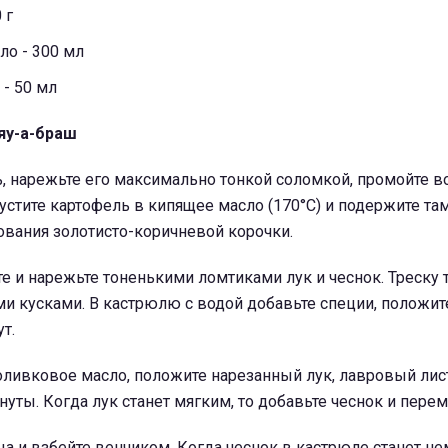
 г
ло
- 300 мл
- 50 мл
яу-а-браш
, нарежьте его максимально тонкой соломкой, промойте в
устите картофель в кипящее масло (170°C) и подержите там
ования золотисто-коричневой корочки.
те и нарежьте тоненькими ломтиками лук и чеснок. Треску
и кусками. В кастрюлю с водой добавьте специи, положит
т.
ливковое масло, положите нарезанный лук, лавровый лист
нуты. Когда лук станет мягким, то добавьте чеснок и пере
ца и взбейте венчиком. Когда чеснок в кастрюле станет н