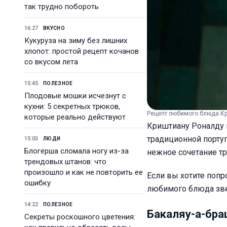
так трудно побороть
16:27
ВКУСНО
Кукуруза на зиму без лишних
хлопот: простой рецепт кочанов
со вкусом лета
15:45
ПОЛЕЗНОЕ
Плодовые мошки исчезнут с
кухни: 5 секретных трюков,
Рецепт любимого блюда Кри
которые реально действуют
Криштиану Роналду н
традиционной португ
15:03
ЛЮДИ
Блогерша сломала ногу из-за
нежное сочетание тр
трендовых штанов: что
произошло и как не повторить ее
Если вы хотите попр
ошибку
любимого блюда звез
14:22
ПОЛЕЗНОЕ
Бакаляу-а-бра
Секреты роскошного цветения: