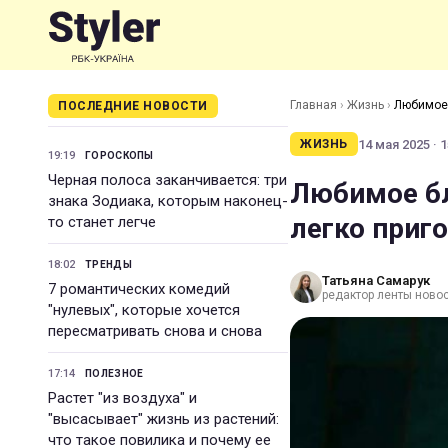
Главная
›
Жизнь
›
Любимое 
ПОСЛЕДНИЕ НОВОСТИ
14 мая 2025 · 1
ЖИЗНЬ
19:19
ГОРОСКОПЫ
Черная полоса заканчивается: три
Любимое бл
знака Зодиака, которым наконец-
легко приг
то станет легче
18:02
ТРЕНДЫ
Татьяна Самарук
7 романтических комедий
редактор ленты ново
"нулевых", которые хочется
пересматривать снова и снова
17:14
ПОЛЕЗНОЕ
Растет "из воздуха" и
"высасывает" жизнь из растений:
что такое повилика и почему ее