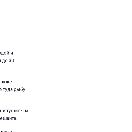
одой и
 до 30
 также
е туда рыбу
 и тушите на
мешайте.
емного