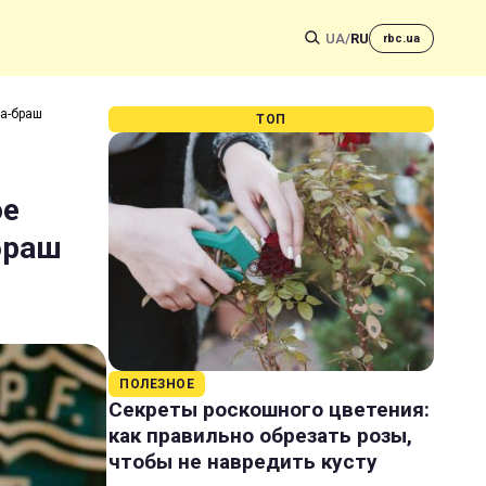
UA
/
RU
rbc.ua
-а-браш
ТОП
ое
браш
ПОЛЕЗНОЕ
Секреты роскошного цветения:
как правильно обрезать розы,
чтобы не навредить кусту