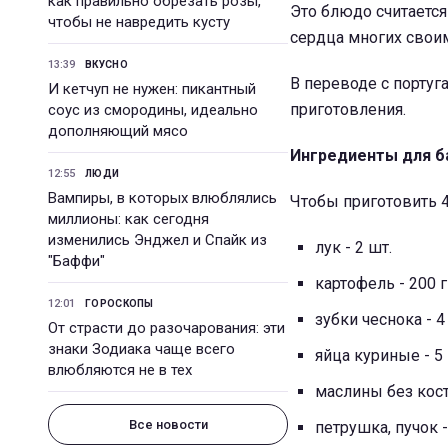
как правильно обрезать розы,
Это блюдо считаетс
чтобы не навредить кусту
сердца многих свои
13:39
ВКУСНО
В переводе с португа
И кетчуп не нужен: пикантный
приготовления.
соус из смородины, идеально
дополняющий мясо
Ингредиенты для б
12:55
ЛЮДИ
Вампиры, в которых влюблялись
Чтобы приготовить 4
миллионы: как сегодня
изменились Энджел и Спайк из
лук - 2 шт.
"Баффи"
картофель
- 200 г
12:01
ГОРОСКОПЫ
зубки чеснока
- 4
От страсти до разочарования: эти
знаки Зодиака чаще всего
яйца куриные
- 5
влюбляются не в тех
маслины без кос
Все новости
петрушка, пучок
-