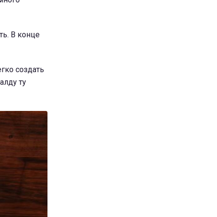
ть. В конце
егко создать
алду ту