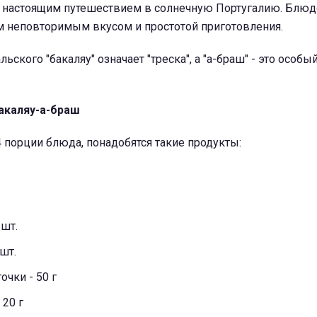
я настоящим путешествием в солнечную Португалию. Блюд
м неповторимым вкусом и простотой приготовления.
льского "бакаляу" означает "треска", а "а-браш" - это особы
акаляу-а-браш
 порции блюда, понадобятся такие продукты:
 шт.
 шт.
точки
- 50 г
 20 г