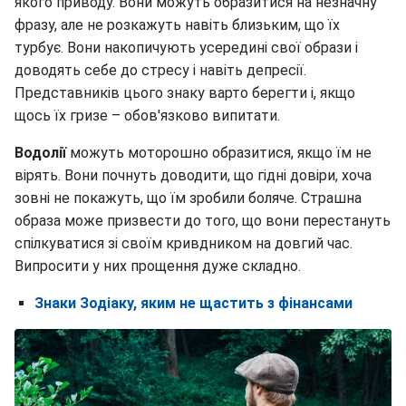
якого приводу. Вони можуть образитися на незначну
фразу, але не розкажуть навіть близьким, що їх
турбує. Вони накопичують усередині свої образи і
доводять себе до стресу і навіть депресії.
Представників цього знаку варто берегти і, якщо
щось їх гризе – обов'язково випитати.
Водолії
можуть моторошно образитися, якщо їм не
вірять. Вони почнуть доводити, що гідні довіри, хоча
зовні не покажуть, що їм зробили боляче. Страшна
образа може призвести до того, що вони перестануть
спілкуватися зі своїм кривдником на довгий час.
Випросити у них прощення дуже складно.
Знаки Зодіаку, яким не щастить з фінансами