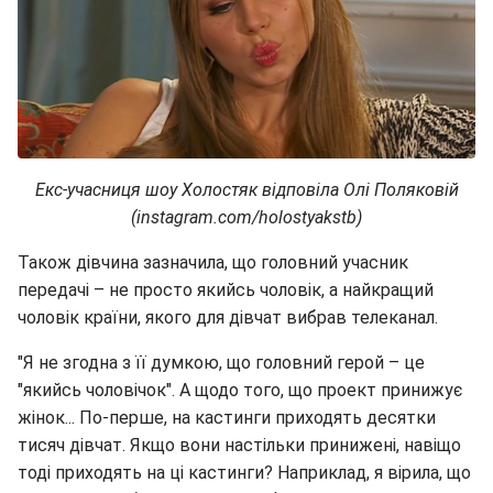
Екс-учасниця шоу Холостяк відповіла Олі Поляковій
(instagram.com/holostyakstb)
Також дівчина зазначила, що головний учасник
передачі – не просто якийсь чоловік, а найкращий
чоловік країни, якого для дівчат вибрав телеканал.
"Я не згодна з її думкою, що головний герой – це
"якийсь чоловічок". А щодо того, що проект принижує
жінок... По-перше, на кастинги приходять десятки
тисяч дівчат. Якщо вони настільки принижені, навіщо
тоді приходять на ці кастинги? Наприклад, я вірила, що