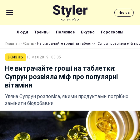
rbc.ua
Люди
Тренды
Полезное
Вкусно
Гороскопы
Главная
›
Жизнь
›
Не витрачайте гроші на таблетки: Супрун розвіяла міф про
ЖИЗНЬ
10 мая 2019 · 08:05
Не витрачайте гроші на таблетки:
Супрун розвіяла міф про популярні
вітаміни
Уляна Супрун розповіла, якими продуктами потрібно
замінити біодобавки