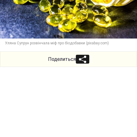
Уляна Супрун розвінчала міф про біодобавки (pixabay.com)
Поделиться