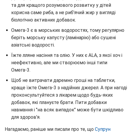
та для кращого розумового розвитку у дітей
корисна саме риба, а не риб'ячий жир у вигляді
біологічно активних добавок.
Омега-3 є в морських водоростях, тому регулярно
беріть морську капусту (ламінарію) або сушені
азіатські водорості.
Їжте лляне насіння та олію. У них є ALA, з якої хоч і
неефективно, але ми створюємо інші типи
Омега-3.
Щоб не витрачати даремно гроші на таблетки,
краще їжте Омега-3 з надійних джерел. А при нагоді
проконсультуйтеся з лікарем щодо будь-яких
добавок, які плануєте брати. Пити добавки
навмання і "на всяк випадок" може бути шкідливо
для здоров'я.
Нагадаємо, раніше ми писали про те, що
Супрун