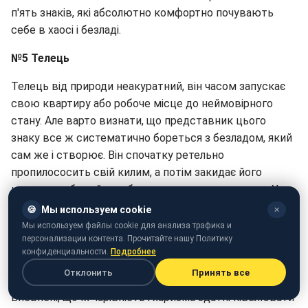
п'ять знаків, які абсолютно комфортно почувають
себе в хаосі і безладі.
№5 Телець
Телець від природи неакуратний, він часом запускає
свою квартиру або робоче місце до неймовірного
стану. Але варто визнати, що представник цього
знаку все ж систематично бореться з безладом, який
сам же і створює. Він спочатку ретельно
пропилососить свій килим, а потім закидає його
крихтами або зайде в будинок не знявши взуття. У
цих людей власне особливе сприйняття чистоти.
🍪
Мы используем cookie
✕
Мы используем файлы cookie для анализа трафика и
№4 Лев
персонализации контента. Прочитайте нашу Политику
конфиденциальности.
Подробнее
Его Лева настільки велике, що вони часто не
Отклонить
Принять все
помічають, що діється у них під самим носом. Вони
впевнені, що їх чарівність і харизма здатні нівелювати