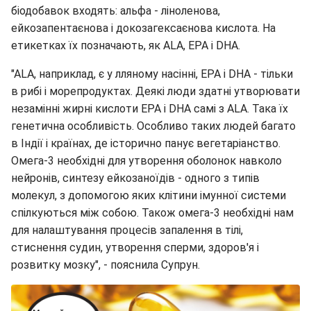
біодобавок входять: альфа - ліноленова,
ейкозапентаєнова і докозагексаєнова кислота. На
етикетках їх позначають, як ALA, EPA і DHA.
"АLA, наприклад, є у лляному насінні, EPA і DHA - тільки
в рибі і морепродуктах. Деякі люди здатні утворювати
незамінні жирні кислоти EPA і DHA самі з ALA. Така їх
генетична особливість. Особливо таких людей багато
в Індії і країнах, де історично панує вегетаріанство.
Омега-3 необхідні для утворення оболонок навколо
нейронів, синтезу ейкозаноїдів - одного з типів
молекул, з допомогою яких клітини імунної системи
спілкуються між собою. Також омега-3 необхідні нам
для налаштування процесів запалення в тілі,
стиснення судин, утворення сперми, здоров'я і
розвитку мозку", - пояснила Супрун.