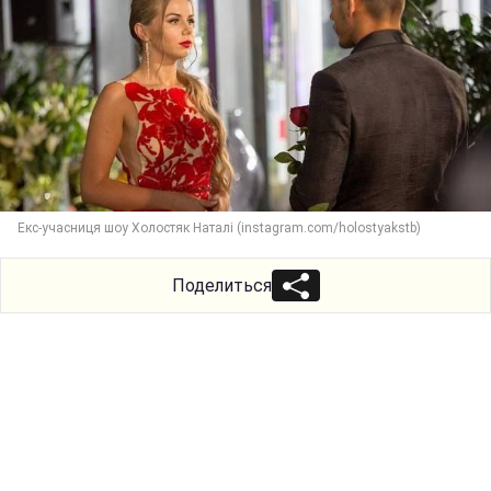
Екс-учасниця шоу Холостяк Наталі (instagram.com/holostyakstb)
Поделиться