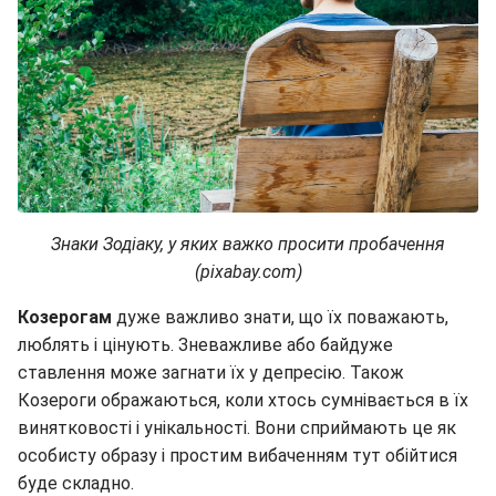
Знаки Зодіаку, у яких важко просити пробачення
(pixabay.com)
Козерогам
дуже важливо знати, що їх поважають,
люблять і цінують. Зневажливе або байдуже
ставлення може загнати їх у депресію. Також
Козероги ображаються, коли хтось сумнівається в їх
винятковості і унікальності. Вони сприймають це як
особисту образу і простим вибаченням тут обійтися
буде складно.