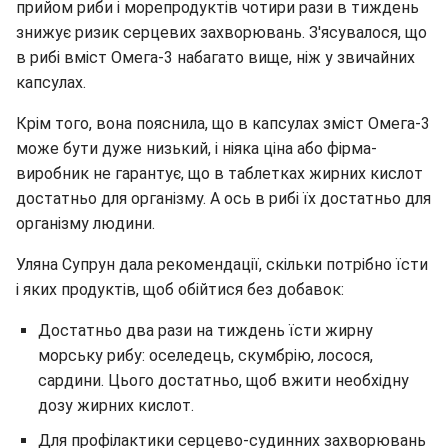
прийом риби і морепродуктів чотири рази в тиждень
знижує ризик серцевих захворювань. З'ясувалося, що
в рибі вміст Омега-3 набагато вище, ніж у звичайних
капсулах.
Крім того, вона пояснила, що в капсулах зміст Омега-3
може бути дуже низький, і ніяка ціна або фірма-
виробник не гарантує, що в таблетках жирних кислот
достатньо для організму. А ось в рибі їх достатньо для
організму людини.
Уляна Супрун дала рекомендації, скільки потрібно їсти
і яких продуктів, щоб обійтися без добавок:
Достатньо два рази на тиждень їсти жирну
морську рибу: оселедець, скумбрію, лосося,
сардини. Цього достатньо, щоб вжити необхідну
дозу жирних кислот.
Для профілактики серцево-судинних захворювань