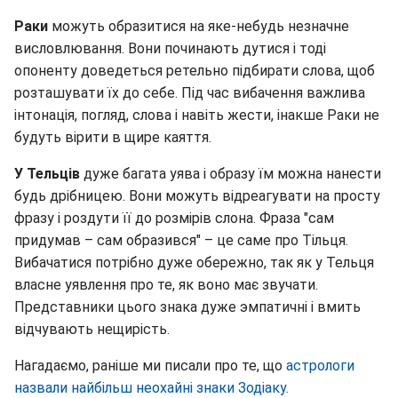
Раки
можуть образитися на яке-небудь незначне
висловлювання. Вони починають дутися і тоді
опоненту доведеться ретельно підбирати слова, щоб
розташувати їх до себе. Під час вибачення важлива
інтонація, погляд, слова і навіть жести, інакше Раки не
будуть вірити в щире каяття.
У Тельців
дуже багата уява і образу їм можна нанести
будь дрібницею. Вони можуть відреагувати на просту
фразу і роздути її до розмірів слона. Фраза "сам
придумав – сам образився" – це саме про Тільця.
Вибачатися потрібно дуже обережно, так як у Тельця
власне уявлення про те, як воно має звучати.
Представники цього знака дуже эмпатичні і вмить
відчувають нещирість.
Нагадаємо, раніше ми писали про те, що
астрологи
назвали найбільш неохайні знаки Зодіаку.