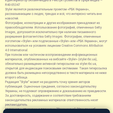
Идентификатор онлайн-медиа в Реестре субъектов в сфере медиа —
R40-05347
Styler является развлекательным проектом «РБК-Украина»,
рассказывающим о людях, трендах и всё, что интересно читать вне
новостей.
Фотографии, иллюстрации и другие изображения принадлежат их
правообладателям. Использование фотографий, отмеченных Getty
Images, допускается исключительно при наличии письменного
разрешения фотоагентства Getty Images. Фотографии, отмеченные
логотипом «Styler» или подписанные «Styler» или «РБК-Украина», могут
использоваться на условиях лицензии Creative Commons Attribution
4.0 International.
При полном или частичном воспроизведении информационных
материалов, опубликованных на вебсайте «Styler» (styler.rbc.ua),
обязательно размещение активной гиперссылки на styler.rbc.ua,
открытой для индексации поисковыми системами. Такая гиперссылка
должна быть размещена непосредственно в тексте материала не ниже
второго абзаца.
Редакция "Styler" может не разделять точку зрения авторов
публикаций. Оценочные суждения, согласно законодательству
Украины, не подлежат опровержению и доказыванию их правдивости.
За достоверность, содержание и соответствие требованиям
законодательства рекламных материалов ответственность несет
рекламодатель.
Материалы, отмеченные плашками "Пресс-релиз", "Спецпроект",