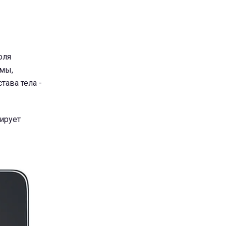
оля
емы,
тава тела -
зирует