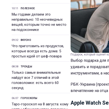
10:11
ПОЛЕЗНОЕ
Мы годами делаем это
неправильно: 10 неочевидных
вещей, которым точно не место
на подоконнике
09:32
ВКУСНО
Что приготовить из продуктов,
которые всегда есть дома: 5
Подарок, который оценит к
простых идей от шеф-повара
Выбор подарка для п
удивить и порадова
08:38
ТРЕНДЫ
Только самые внимательные
инструментами, а н
найдут все 7 отличий в этой
головоломке: есть всего 60
РБК-Украина (проект
секунд
впечатление на отца
06:07
ГОРОСКОПЫ
Apple Watch Se
Таро-гороскоп на 8 августа: кому