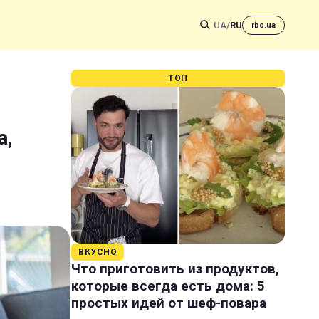
UA
/
RU
rbc.ua
ТОП
а,
ВКУСНО
Что приготовить из продуктов,
которые всегда есть дома: 5
простых идей от шеф-повара