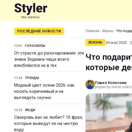
Главная
›
Жизнь
›
Что пода
ПОСЛЕДНИЕ НОВОСТИ
29 мая 2025 · 2
ЖИЗНЬ
12:01
ГОРОСКОПЫ
От страсти до разочарования: эти
Что подари
знаки Зодиака чаще всего
которые де
влюбляются не в тех
11:34
ТРЕНДЫ
Павел Колесник
Модный цвет осени 2026: как
редактор ленты ново
носить коричневый и не
выглядеть скучно
10:52
ЛЮДИ
Свекровь вас не любит? 10 фраз,
которые выведут ее на чистую
воду