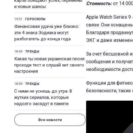
карты обещают успех, перемены
Стоимость:
от 14 00
и новые шансы
Apple Watch Series 9
19:51
ГОРОСКОПЫ
связи. Они оснащены
Финансовая удача уже близко:
Благодаря продвину
эти 4 знака Зодиака могут
разбогатеть до конца года
ЭКГ и даже изменени
18:49
ТРЕНДЫ
За счет бесшовной и
Какая ты новая украинская песня:
сообщения и получат
проходи тест и слушай хит своего
необходимости доста
настроения
Функции для фитнес
18:09
ТРЕНДЫ
безопасности, такие
С ними не уснешь до утра: 8
жутких сериалов, которые
надолго засядут в памяти
Все новости