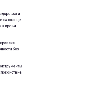
 здоровья и
е на солнце.
 в крови,
тправлять
чности без
 инструменты
спокойствие.