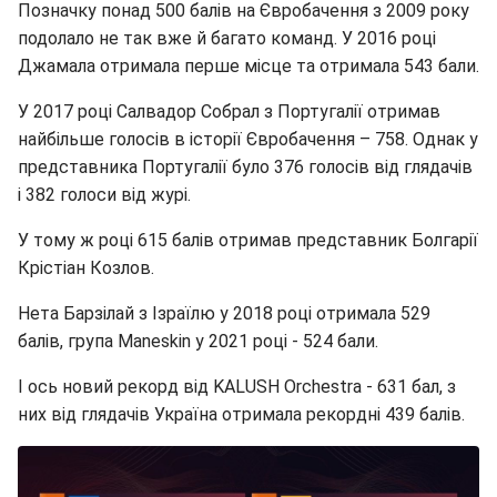
Позначку понад 500 балів на Євробачення з 2009 року
подолало не так вже й багато команд. У 2016 році
Джамала отримала перше місце та отримала 543 бали.
У 2017 році Салвадор Собрал з Португалії отримав
найбільше голосів в історії Євробачення – 758. Однак у
представника Португалії було 376 голосів від глядачів
і 382 голоси від журі.
У тому ж році 615 балів отримав представник Болгарії
Крістіан Козлов.
Нета Барзілай з Ізраїлю у 2018 році отримала 529
балів, група Maneskin у 2021 році - 524 бали.
І ось новий рекорд від KALUSH Orchestra - 631 бал, з
них від глядачів Україна отримала рекордні 439 балів.