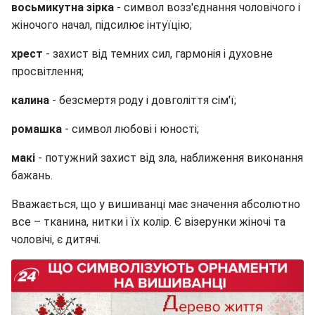
восьмикутна зірка
- символ возз'єднання чоловічого і
жіночого начал, підсилює інтуїцію;
хрест
- захист від темних сил, гармонія і духовне
просвітлення;
калина
- безсмертя роду і довголіття сім'ї;
ромашка
- символ любові і юності;
макі
- потужний захист від зла, наближення виконання
бажань.
Вважається, що у вишиванці має значення абсолютно
все – тканина, нитки і їх колір. Є візерунки жіночі та
чоловічі, є дитячі.