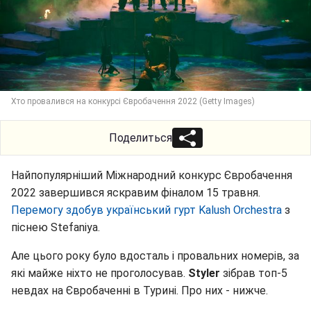
Хто провалився на конкурсі Євробачення 2022 (Getty Images)
Поделиться
Найпопулярніший Міжнародний конкурс Євробачення
2022 завершився яскравим фіналом 15 травня.
Перемогу здобув український гурт Kalush Orchestra
з
піснею Stefaniya.
Але цього року було вдосталь і провальних номерів, за
які майже ніхто не проголосував.
Styler
зібрав топ-5
невдах на Євробаченні в Турині. Про них - нижче.