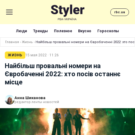
rbc.ua
Люди
Тренды
Полезное
Вкусно
Гороскопы
Главная
›
Жизнь
›
Найбільш провальні номери на Євробаченні 2022: хто пос
ЖИЗНЬ
15 мая 2022 · 11:26
Найбільш провальні номери на
Євробаченні 2022: хто посів останнє
місце
Анна Шиканова
редактор ленты новостей