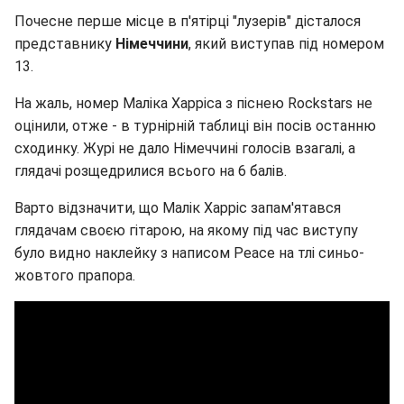
Почесне перше місце в п'ятірці "лузерів" дісталося
представнику
Німеччини
, який виступав під номером
13.
На жаль, номер Маліка Харріса з піснею Rockstars не
оцінили, отже - в турнірній таблиці він посів останню
сходинку. Журі не дало Німеччині голосів взагалі, а
глядачі розщедрилися всього на 6 балів.
Варто відзначити, що Малік Харріс запам'ятався
глядачам своєю гітарою, на якому під час виступу
було видно наклейку з написом Peace на тлі синьо-
жовтого прапора.