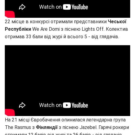
22 місце в конкурсі отримали представники
Чеської
Республіки
We Are Domi з піснею Lights Off. Колектив
отримав 33 бали від журі й всього 5 - від глядачів.
На 21 місці Євробачення опинилася легендарна група
The Rasmus з
Фінляндії
з піснею Jazebel. Гарячі рокери
отримали 12 балів від журі та 26 балів - від глядачів.