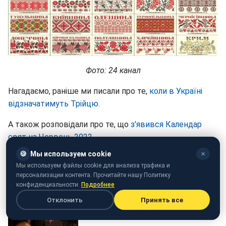
Фото: 24 канал
Нагадаємо, раніше ми писали про те,
коли в Україні
відзначатимуть Трійцю.
А також розповідали про те, що
з'явився Календар
свят на Червень 2022.
🍪
Мы используем cookie
✕
Мы используем файлы cookie для анализа трафика и
персонализации контента. Прочитайте нашу Политику
конфиденциальности.
Подробнее
Отклонить
Принять все