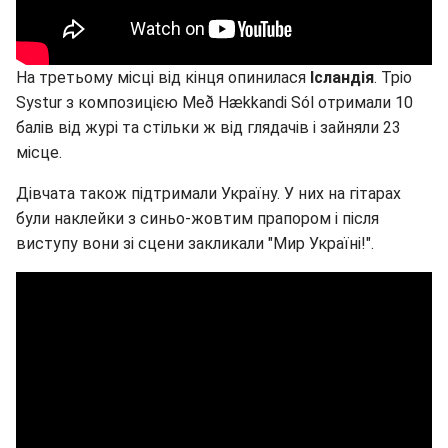
На третьому місці від кінця опинилася
Ісландія
. Тріо
Systur з композицією Með Hækkandi Sól отримали 10
балів від журі та стільки ж від глядачів і зайняли 23
місце.
Дівчата також підтримали Україну. У них на гітарах
були наклейки з синьо-жовтим прапором і після
виступу вони зі сцени закликали "Мир Україні!".