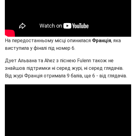
На передостанньому місці опинилася
Франція
, яка
виступила у фіналі під номер 6.
Дует Альвана та Ahez з піснею Fulenn також не
знайшов підтримки ні серед журі, ні серед глядачів.
Від журі Франція отримала 9 балів, ще 6 - від глядачів.