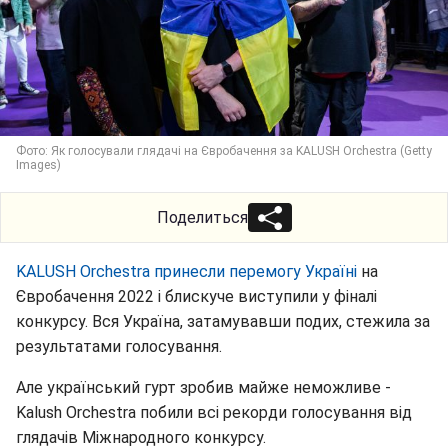
Фото: Як голосували глядачі на Євробачення за KALUSH Orchestra (Getty
Images)
Поделиться
KALUSH Orchestra принесли перемогу Україні
на
Євробачення 2022 і блискуче виступили у фіналі
конкурсу. Вся Україна, затамувавши подих, стежила за
результатами голосування.
Але український гурт зробив майже неможливе -
Kalush Orchestra побили всі рекорди голосування від
глядачів Міжнародного конкурсу.