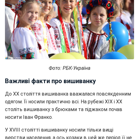
Фото: РБК-Україна
Важливі факти про вишиванку
До XX століття вишиванка вважалася повсякденним
одягом. Її носили практично всі. На рубежі XIX і XX
століть вишиванку з брюками та піджаком почав
носити Іван Франко.
У XVIII столітті вишиванку носили тільки вищі
верстви населення, а ось козаки в цей же період її не