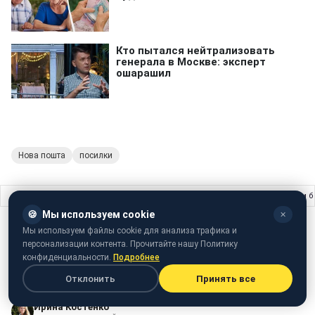
Нова пошта
посилки
Главная
›
Жизнь
›
В ПЦУ рассказали, является ли грехом убегать от ТЦК и 
🍪
Мы используем cookie
✕
ЖИЗНЬ
30 апреля 2024 · 17:40
Мы используем файлы cookie для анализа трафика и
персонализации контента. Прочитайте нашу Политику
В ПЦУ рассказали, является ли грехом
конфиденциальности.
Подробнее
убегать от ТЦК и быть уклонистом
Отклонить
Принять все
Ирина Костенко