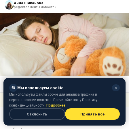
Анна Шиканова
редактор ленты новостей
Может ли мягкая игрушка в постели взрослого ему навредить? (фото:
freepik.com)
🍪
Мы используем cookie
✕
Мы используем файлы cookie для анализа трафика и
Поделиться
персонализации контента. Прочитайте нашу Политику
конфиденциальности.
Подробнее
Отклонить
Принять все
О мягких игрушках в постели у взрослых обычно не
говорят. Но если вы спросите у своих друзей, то по