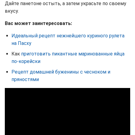
Дайте панетоне остыть, а затем украсьте по своему
вкусу.
Вас может заинтересовать:
Идеальный рецепт нежнейшего куриного рулета
на Пасху
Как
приготовить пикантные маринованные яйца
по-корейски
Рецепт домашней буженины с чесноком и
пряностями