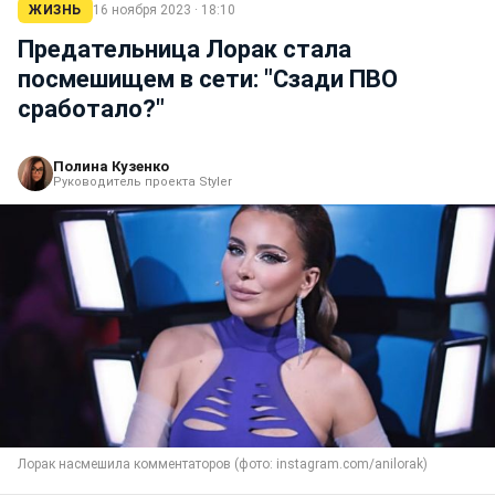
ЖИЗНЬ
16 ноября 2023 · 18:10
Предательница Лорак стала
посмешищем в сети: "Сзади ПВО
сработало?"
Полина Кузенко
Руководитель проекта Styler
Лорак насмешила комментаторов (фото: instagram.com/anilorak)