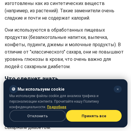
изготовлены как из синтетических веществ
(например, из растений). Такие заменители очень
сладкие и почти не содержат калорий.
Они используются в обработанных пищевых
продуктах (безалкогольные напитки, выпечка,
конфеты, пудинги, джемы и молочные продукты). В
отличие от "классического" сахара, они не повышают
уровень глюкозы в крови, что очень важно для
людей с сахарным диабетом.
Что следует знать
🍪
Мы используем cookie
✕
Всемирная организация здравоохранения не
Мы используем файлы cookie для анализа трафика и
рекомендует употреблять несахарные подсластители
персонализации контента. Прочитайте нашу Политику
для контроля веса или снижения риска сахарного
конфиденциальности.
Подробнее
диабета, заболеваний сердечно-сосудистой системы
Отклонить
Принять все
или рака. Эта рекомендация не касается людей с
сахарным диабетом.