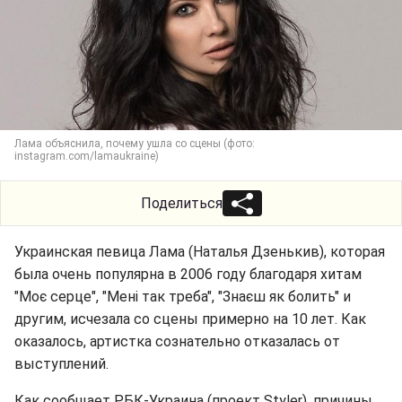
Лама объяснила, почему ушла со сцены (фото:
instagram.com/lamaukraine)
Поделиться
Украинская певица Лама (Наталья Дзенькив), которая
была очень популярна в 2006 году благодаря хитам
"Моє серце", "Мені так треба", "Знаєш як болить" и
другим, исчезала со сцены примерно на 10 лет. Как
оказалось, артистка сознательно отказалась от
выступлений.
Как сообщает РБК-Украина (проект Styler), причины