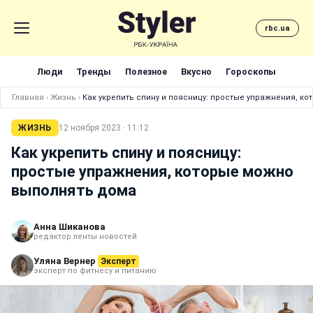
rbc.ua
Люди
Тренды
Полезное
Вкусно
Гороскопы
Главная
›
Жизнь
›
Как укрепить спину и поясницу: простые упражнения, к
ЖИЗНЬ
12 ноября 2023 · 11:12
Как укрепить спину и поясницу:
простые упражнения, которые можно
выполнять дома
Анна Шиканова
редактор ленты новостей
Уляна Вернер
Эксперт
эксперт по фитнесу и питанию