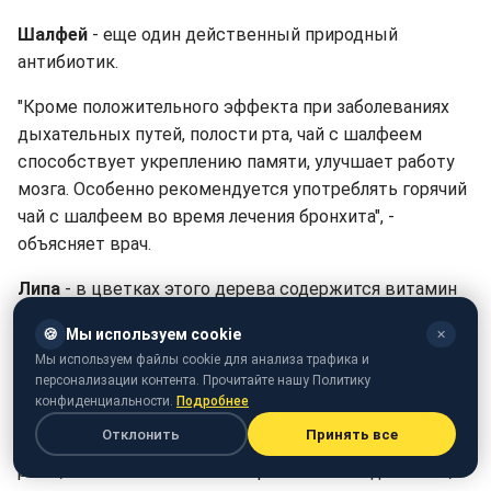
Шалфей
- еще один действенный природный
антибиотик.
"Кроме положительного эффекта при заболеваниях
дыхательных путей, полости рта, чай с шалфеем
способствует укреплению памяти, улучшает работу
мозга. Особенно рекомендуется употреблять горячий
чай с шалфеем во время лечения бронхита", -
объясняет врач.
Липа
- в цветках этого дерева содержится витамин
А, С, а также сапонины, дубильные вещества. Чая с
🍪
Мы используем cookie
✕
липой рекомендуют пить для ускорения
Мы используем файлы cookie для анализа трафика и
выздоровления при воспалительных, простудных
персонализации контента. Прочитайте нашу Политику
заболеваниях, невралгиях, детских инфекциях.
конфиденциальности.
Подробнее
Отклонить
Принять все
Каркаде -
напиток, включающий цветки суданской
розы, помогает не только нормализовать давление,