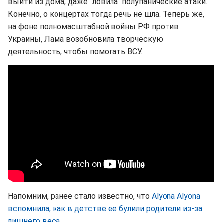
выйти из дома, даже "ловила" полупанические атаки.
Конечно, о концертах тогда речь не шла. Теперь же,
на фоне полномасштабной войны РФ против
Украины, Лама возобновила творческую
деятельность, чтобы помогать ВСУ.
Напомним, ранее стало известно, что
Alyona Alyona
вспомнила, как в детстве ее булили родители из-за
лишнего веса
.