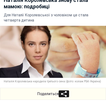
Наталія Королевська знову стала
мамою: подробиці
Для Наталії Королевської з чоловіком це стала
четверта дитина
Наталія Королевська народила третього сина (фото: колаж РБК-Україна)
Поделиться