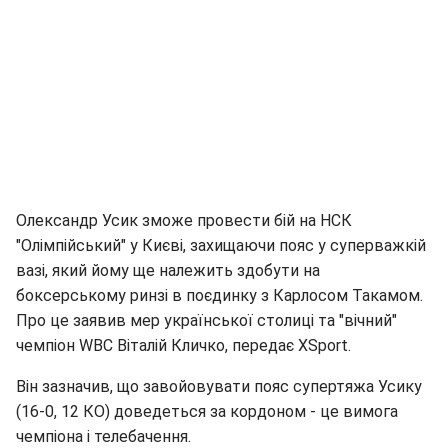
Олександр Усик зможе провести бій на НСК
"Олімпійський" у Києві, захищаючи пояс у суперважкій
вазі, який йому ще належить здобути на
боксерському ринзі в поєдинку з Карлосом Такамом.
Про це заявив мер української столиці та "вічний"
чемпіон WBC Віталій Кличко, передає XSport.
Він зазначив, що завойовувати пояс супертяжа Усику
(16-0, 12 КО) доведеться за кордоном - це вимога
чемпіона і телебачення.