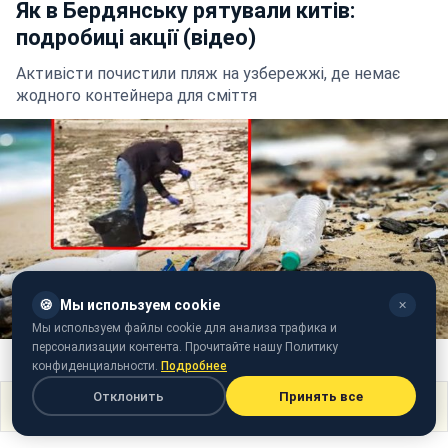
Як в Бердянську рятували китів:
подробиці акції (відео)
Активісти почистили пляж на узбережжі, де немає
жодного контейнера для сміття
🍪
Мы используем cookie
✕
Мы используем файлы cookie для анализа трафика и
персонализации контента. Прочитайте нашу Политику
Фото: колаж РБК-Україна
конфиденциальности.
Подробнее
Отклонить
Принять все
Поделиться