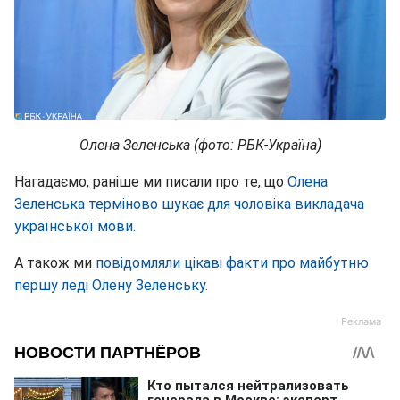
Олена Зеленська (фото: РБК-Україна)
Нагадаємо, раніше ми писали про те, що
Олена
Зеленська терміново шукає для чоловіка викладача
української мови.
А також ми
повідомляли цікаві факти про майбутню
першу леді Олену Зеленську.