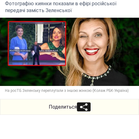
Фотографію киянки показали в ефірі російської
передачі замість Зеленської
На росТБ Зеленську переплутали з іншою жінкою (Колаж РБК-Україна)
Поделиться