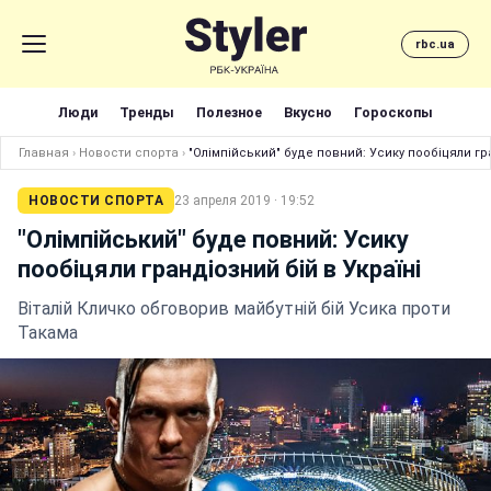
rbc.ua
Люди
Тренды
Полезное
Вкусно
Гороскопы
Главная
›
Новости спорта
›
"Олімпійський" буде повний: Усику пообіцяли гра
НОВОСТИ СПОРТА
23 апреля 2019 · 19:52
"Олімпійський" буде повний: Усику
пообіцяли грандіозний бій в Україні
Віталій Кличко обговорив майбутній бій Усика проти
Такама