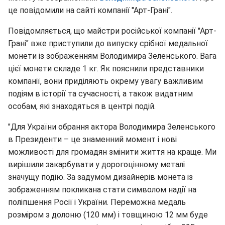
це повідомили на сайті компанії "Арт-Грані".
Повідомляється, що майстри російської компанії "Арт-
Грані" вже приступили до випуску срібної медальної
монети із зображенням Володимира Зеленського. Вага
цієї монети складе 1 кг. Як пояснили представники
компанії, вони приділяють окрему увагу важливим
подіям в історії та сучасності, а також видатним
особам, які знаходяться в центрі подій.
"Для України обрання актора Володимира Зеленського
в Президенти – це знаменний момент і нові
можливості для громадян змінити життя на краще. Ми
вирішили закарбувати у дорогоцінному металі
значущу подію. За задумом дизайнерів монета із
зображенням покликана стати символом надії на
поліпшення Росії і України. Переможна медаль
розміром з долоню (120 мм) і товщиною 12 мм буде