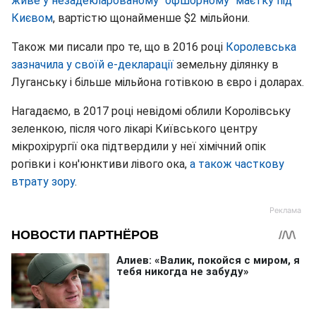
живе у незадекларованому "офшорному" маєтку під
Києвом
, вартістю щонайменше $2 мільйони.
Також ми писали про те, що в 2016 році
Королевська
зазначила у своїй е-декларації
земельну ділянку в
Луганську і більше мільйона готівкою в євро і доларах.
Нагадаємо, в 2017 році невідомі облили Королівську
зеленкою, після чого лікарі Київського центру
мікрохірургії ока підтвердили у неї хімічний опік
рогівки і кон'юнктиви лівого ока,
а також часткову
втрату зору
.