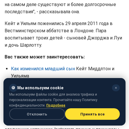
на самом деле существуют и более долгосрочные
последствия", - рассказывала она.
Кейт и Уильям поженились 29 апреля 2011 года в
Вестминстерском аббатстве в Лондоне. Пара
воспитывает троих детей - сыновей Джорджа и Луи
и дочь Шарлотту.
Вас также может заинтересовать:
Как изменился младший сын
Кейт Миддлтон и
Уильяма
Кейт Миддлтон рассказала,
что дает ей силы после
🍪
Мы используем cookie
✕
борьбы с раком
Мы используем файлы cookie для анализа трафика и
персонализации контента. Прочитайте нашу Политику
Астролог раскрыла,
счастлива ли Миддлтон с
конфиденциальности.
Подробнее
принцем Уильямом
.
Отклонить
Принять все
При написании материала были использованы