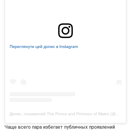
Переглянути цей допис в Instagram
Допис, поширений The Prince and Princess of Wales (@princeandprincessofwales)
Чаще всего пара избегает публичных проявлений