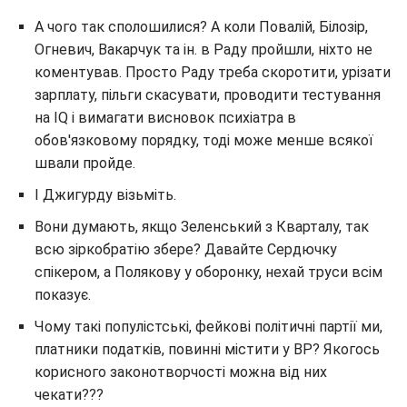
А чого так сполошилися? А коли Повалій, Білозір,
Огневич, Вакарчук та ін. в Раду пройшли, ніхто не
коментував. Просто Раду треба скоротити, урізати
зарплату, пільги скасувати, проводити тестування
на IQ і вимагати висновок психіатра в
обов'язковому порядку, тоді може менше всякої
швали пройде.
І Джигурду візьміть.
Вони думають, якщо Зеленський з Кварталу, так
всю зіркобратію збере? Давайте Сердючку
спікером, а Полякову у оборонку, нехай труси всім
показує.
Чому такі популістські, фейкові політичні партії ми,
платники податків, повинні містити у ВР? Якогось
корисного законотворчості можна від них
чекати???