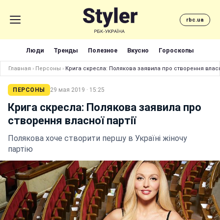
rbc.ua
Люди
Тренды
Полезное
Вкусно
Гороскопы
Главная
›
Персоны
›
Крига скресла: Полякова заявила про створення власн
ПЕРСОНЫ
29 мая 2019 · 15:25
Крига скресла: Полякова заявила про
створення власної партії
Полякова хоче створити першу в Україні жіночу
партію