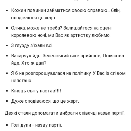
Кожен повинен займатися своєю справою... блін,
сподіваюся це жарт.
Олічка, може не треба? Залишайтеся на сцені
королевою ночі, ми Вас як артистку любимо.
З глузду з'їхали всі.
Вакарчук йде, Зеленський вже прийшов, Полякова
йде. Хто ж далі?
Я б не розпорошувалася на політику. У Вас із співом
непогано.
Кінець світу настав!!!!
Дуже сподіваюся, що це жарт.
Деякі стали допомагати вибрати співачці назва партії:
Голі дупи - назву партії.