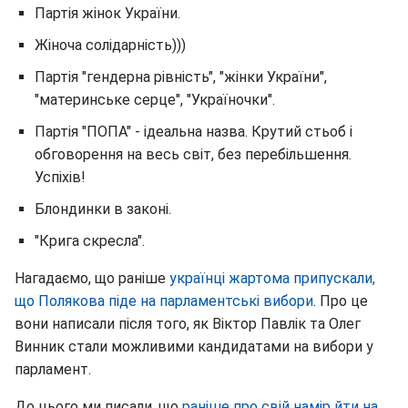
Партія жінок України.
Жіноча солідарність)))
Партія "гендерна рівність", "жінки України",
"материнське серце", "Україночки".
Партія "ПОПА" - ідеальна назва. Крутий стьоб і
обговорення на весь світ, без перебільшення.
Успіхів!
Блондинки в законі.
"Крига скресла".
Нагадаємо, що раніше
українці жартома припускали,
що Полякова піде на парламентські вибори
. Про це
вони написали після того, як Віктор Павлік та Олег
Винник стали можливими кандидатами на вибори у
парламент.
До цього ми писали, що
раніше про свій намір йти на