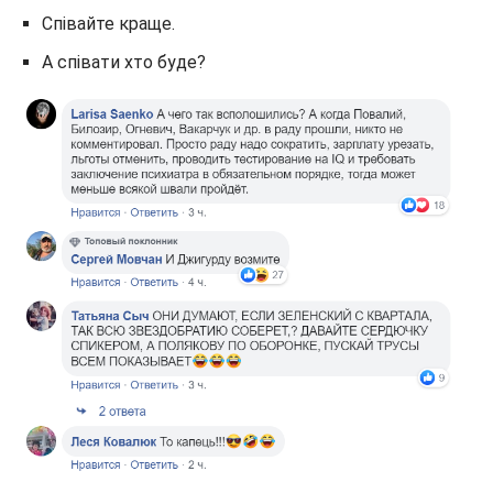
Співайте краще.
А співати хто буде?