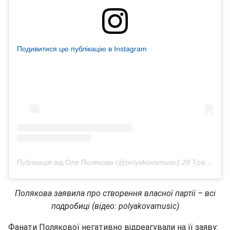
Подивитися цю публікацію в Instagram
Публікація від Оля Полякова (@polyakovamusic)
29 Травень 2019 о 4:21 PDT
Полякова заявила про створення власної партії – всі
подробиці (відео:
polyakovamusic)
Фанати Полякової негативно відреагували на її заяву: