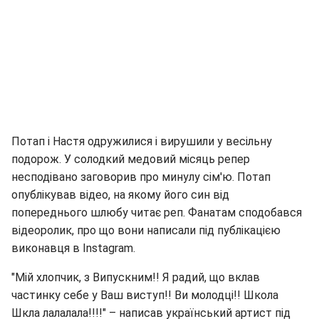
Потап і Настя одружилися і вирушили у весільну
подорож. У солодкий медовий місяць репер
несподівано заговорив про минулу сім'ю. Потап
опублікував відео, на якому його син від
попереднього шлюбу читає реп. Фанатам сподобався
відеоролик, про що вони написали під публікацією
виконавця в Instagram.
"Мій хлопчик, з Випускним!! Я радий, що вклав
частинку себе у Ваш виступ!! Ви молодці!! Школа
Шкла лалалала!!!!" – написав український артист під