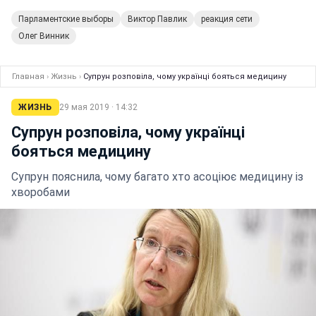
Парламентские выборы
Виктор Павлик
реакция сети
Олег Винник
Главная
›
Жизнь
›
Супрун розповіла, чому українці бояться медицину
ЖИЗНЬ
29 мая 2019 · 14:32
Супрун розповіла, чому українці
бояться медицину
Супрун пояснила, чому багато хто асоціює медицину із
хворобами