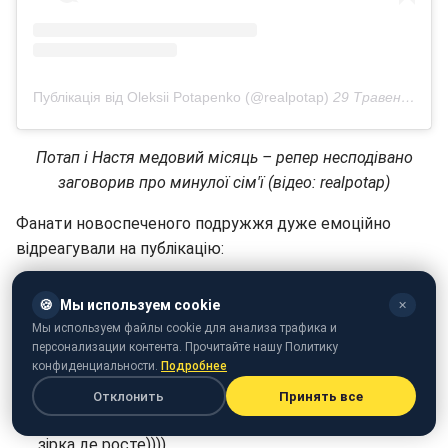
Публікація від Oleksii Potapenko (@realpotap)
29 Травень 2019 в 2:04 PDT
Потап і Настя медовий місяць – репер несподівано
заговорив про минулої сім'ї (відео: realpotap)
Фанати новоспеченого подружжя дуже емоційно
відреагували на публікацію:
Дівчина на задньому фоні: "Коли могла б зачитати
🍪
Мы используем cookie
✕
крутіше".
Мы используем файлы cookie для анализа трафика и
персонализации контента. Прочитайте нашу Политику
ООО, Потап собі зміну вже готує!!!
конфиденциальности.
Подробнее
Молодчинка! Дуже схожий на дружину)
Отклонить
Принять все
Мене більше пре від красуні на задньому плані, ось
зірка де росте))))