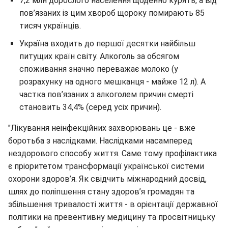
7,2 млн дорослого населення щоденно курять, а від
пов’язаних із цим хвороб щороку помирають 85
тисяч українців.
Україна входить до першої десятки найбільш
питущих країн світу. Алкоголь за обсягом
споживання значно переважає молоко (у
розрахунку на одного мешканця - майже 12 л). А
частка пов’язаних з алкоголем причин смерті
становить 34,4% (серед усіх причин).
"Лікування неінфекційних захворювань це - вже
боротьба з наслідками. Наслідками насамперед
нездорового способу життя. Саме тому профілактика
є пріоритетом трансформації української системи
охорони здоров’я. Як свідчить міжнародний досвід,
шлях до поліпшення стану здоров’я громадян та
збільшення тривалості життя - в орієнтації державної
політики на превентивну медицину та просвітницьку