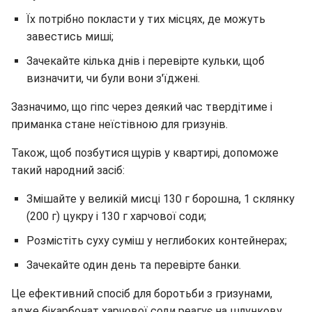
Їх потрібно покласти у тих місцях, де можуть
завестись миші;
Зачекайте кілька днів і перевірте кульки, щоб
визначити, чи були вони з'їджені.
Зазначимо, що гіпс через деякий час твердітиме і
приманка стане неїстівною для гризунів.
Також, щоб позбутися щурів у квартирі, допоможе
такий народний засіб:
Змішайте у великій мисці 130 г борошна, 1 склянку
(200 г) цукру і 130 г харчової соди;
Розмістіть суху суміш у неглибоких контейнерах;
Зачекайте один день та перевірте банки.
Це ефективний спосіб для боротьби з гризунами,
адже бікарбонат харчової соди реагує на шлункову