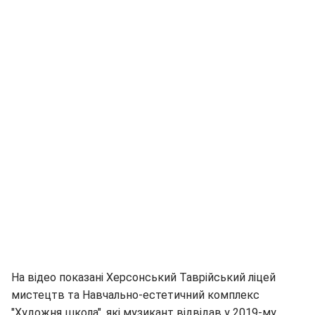
На відео показані Херсонський Таврійський ліцей
мистецтв та Навчально-естетичний комплекс
"Художня школа", які музикант відвідав у 2019-му.