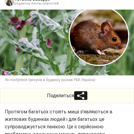
редактор ленты новостей
Як позбутися гризунів в будинку (колаж РБК-Україна)
Поделиться
Протягом багатьох століть миші з’являються в
житлових будинках людей і для багатьох це
супроводжується панікою. Це є серйозною