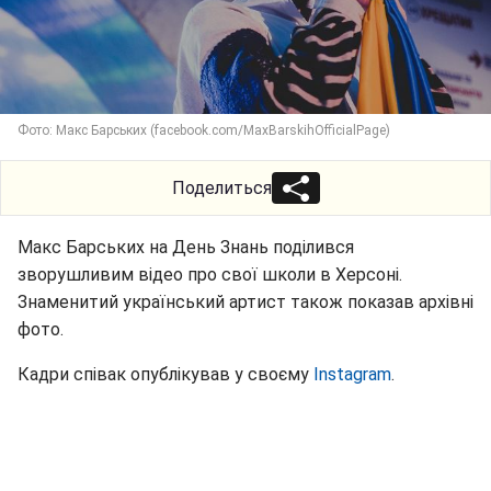
Фото: Макс Барських (facebook.com/MaxBarskihOfficialPage)
Поделиться
Макс Барських на День Знань поділився
зворушливим відео про свої школи в Херсоні.
Знаменитий український артист також показав архівні
фото.
Кадри співак опублікував у своєму
Instagram
.