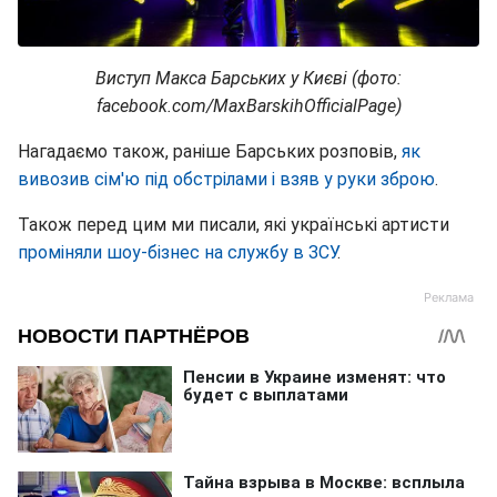
Виступ Макса Барських у Києві (фото:
facebook.com/MaxBarskihOfficialPage)
Нагадаємо також, раніше Барських розповів,
як
вивозив сім'ю під обстрілами і взяв у руки зброю
.
Також перед цим ми писали, які українські артисти
проміняли шоу-бізнес на службу в ЗСУ
.