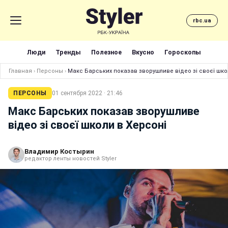
rbc.ua
Люди
Тренды
Полезное
Вкусно
Гороскопы
Главная
›
Персоны
›
Макс Барських показав зворушливе відео зі своєї шко
ПЕРСОНЫ
01 сентября 2022 · 21:46
Макс Барських показав зворушливе
відео зі своєї школи в Херсоні
Владимир Костырин
редактор ленты новостей Styler