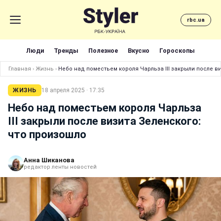
rbc.ua
Люди
Тренды
Полезное
Вкусно
Гороскопы
Главная
›
Жизнь
›
Небо над поместьем короля Чарльза III закрыли после в
ЖИЗНЬ
18 апреля 2025 · 17:35
Небо над поместьем короля Чарльза
III закрыли после визита Зеленского:
что произошло
Анна Шиканова
редактор ленты новостей