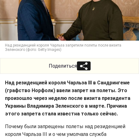
Над резиденцией короля Чарльза запретили полеты после визита
Зеленского (фото: Getty Images)
Поделиться
Над резиденцией короля Чарльза III в Сандрингеме
(графство Норфолк) ввели запрет на полеты. Это
произошло через неделю после визита президента
Украины Владимира Зеленского в марте. Причина
этого запрета стала известна только сейчас.
Почему были запрещены полеты над резиденцией
короля Чарльза III и о чем умолчала служба