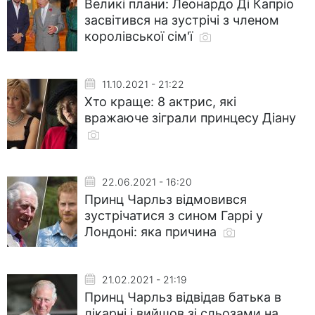
Великі плани: Леонардо Ді Капріо
засвітився на зустрічі з членом
королівської сім'ї
11.10.2021 - 21:22
Хто краще: 8 актрис, які
вражаюче зіграли принцесу Діану
22.06.2021 - 16:20
Принц Чарльз відмовився
зустрічатися з сином Гаррі у
Лондоні: яка причина
21.02.2021 - 21:19
Принц Чарльз відвідав батька в
лікарні і вийшов зі сльозами на